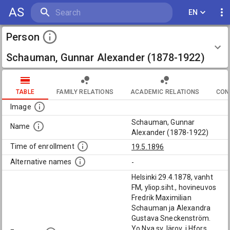
AS
EN
Person
Schauman, Gunnar Alexander (1878-1922)
TABLE
FAMILY RELATIONS
ACADEMIC RELATIONS
CON
Image
Schauman, Gunnar
Name
Alexander (1878-1922)
Time of enrollment
19.5.1896
Alternative names
-
Helsinki 29.4.1878, vanht
FM, yliop.siht., hovineuvos
Fredrik Maximilian
Schauman ja Alexandra
Gustava Sneckenström.
Yo Nya sv. lärov. i Hfors.