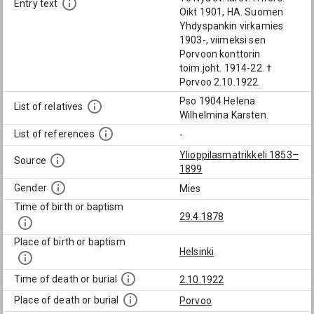
Entry text
Oikt 1901, HA. Suomen
Yhdyspankin virkamies
1903-, viimeksi sen
Porvoon konttorin
toim.joht. 1914-22. †
Porvoo 2.10.1922.
Pso 1904 Helena
List of relatives
Wilhelmina Karsten.
List of references
-
Ylioppilasmatrikkeli 1853–
Source
1899
Gender
Mies
Time of birth or baptism
29.4.1878
Place of birth or baptism
Helsinki
Time of death or burial
2.10.1922
Place of death or burial
Porvoo