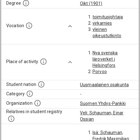
Degree
Oikt (1901)
toimitusjohtaja
virkamies
Vocation
yleinen
oikeustutkinto
Nya svenska
läroverket i
Place of activity
Helsingfors
Porvoo
Student nation
Uusmaalainen osakunta
Category
-
Organization
Suomen Yhdys-Pankki
Relatives in student registry
Veli: Schauman, Einar
Ossian
Isä: Schauman,
Fredrik Maximilian