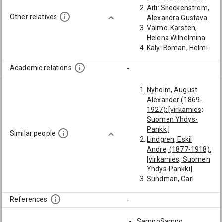
Äiti: Sneckenström,
Other relatives
Alexandra Gustava
Vaimo: Karsten,
Helena Wilhelmina
Käly: Boman, Helmi
Academic relations
-
Nyholm, August
Alexander (1869-
1927): [virkamies;
Suomen Yhdys-
Pankki]
Similar people
Lindgren, Eskil
Andrej (1877-1918):
[virkamies; Suomen
Yhdys-Pankki]
Sundman, Carl
Gustaf (1873-1944):
[virkamies; Suomen
References
-
Yhdys-Pankki]
Norrmén, Johan
SampoSampo