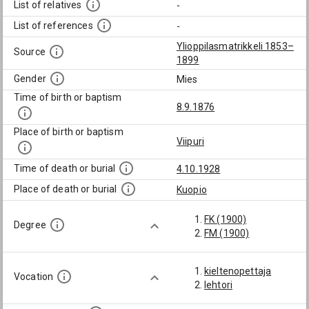
List of relatives
-
List of references
-
Ylioppilasmatrikkeli 1853–
Source
1899
Gender
Mies
Time of birth or baptism
8.9.1876
Place of birth or baptism
Viipuri
Time of death or burial
4.10.1928
Place of death or burial
Kuopio
FK (1900)
Degree
FM (1900)
kieltenopettaja
Vocation
lehtori