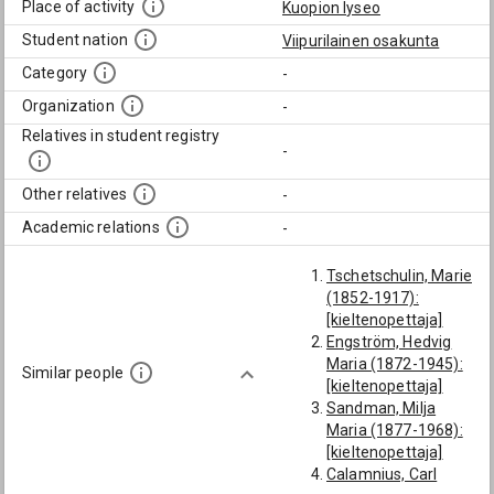
Place of activity
Kuopion lyseo
Student nation
Viipurilainen osakunta
Category
-
Organization
-
Relatives in student registry
-
Other relatives
-
Academic relations
-
Tschetschulin, Marie
(1852-1917):
[kieltenopettaja]
Engström, Hedvig
Maria (1872-1945):
Similar people
[kieltenopettaja]
Sandman, Milja
Maria (1877-1968):
[kieltenopettaja]
Calamnius, Carl