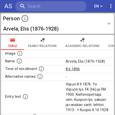
AS
EN
Person
Arvela, Elis (1876-1928)
TABLE
FAMILY RELATIONS
ACADEMIC RELATIONS
CON
Image
Name
Arvela, Elis (1876-1928)
Time of enrollment
8.6.1896
Alternative names
-
Viipuri 8.9.1876. Yo
Viipurin lys. FK (hk) ja FM
1900. Kieltenopettaja,
Entry text
viim. Kuopion lys. saksan
ja ranskan vanh. lehtori
1913-. † Kuopio 4.10.1928.