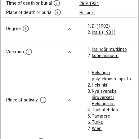
Time of death or burial
28.9.1934
Place of death or burial
Helsinki
DI (1902)
Degree
Ins.t. (1901)
insinöörintutkinto
Vocation
koneinsinööri
Helsingin
polytekninen opisto
Helsinki
Nya svenska
läroverket i
Place of activity
Helsingfors
Taalintehdas
Tampere
Turku
Wien