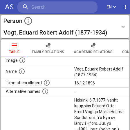
AS
EN
Person
Vogt, Eduard Robert Adolf (1877-1934)
TABLE
FAMILY RELATIONS
ACADEMIC RELATIONS
CON
Image
Vogt, Eduard Robert Adolf
Name
(1877-1934)
Time of enrollment
16.12.1896
Alternative names
-
Helsinki 6.7.1877, vanht
kauppias Eduard Otto
Ernst Vogt ja Maria Helena
Sundström. Yo Nya sv.
lärov. i Hfors. Jur. yo
→1901. Ins.t. (polyt. op.)