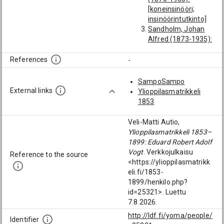
[koneinsinööri;
insinöörintutkinto]
Sandholm, Johan
Alfred (1873-1935):
[koneinsinööri;
insinöörintutkinto;
References
-
Kemiönsaari]
Nyblin, Ragnar
SampoSampo
Dyrendahl (1881-
External links
Ylioppilasmatrikkeli
1933):
1853
[koneinsinööri;
insinöörintutkinto;
Veli-Matti Autio,
Nya svenska
Ylioppilasmatrikkeli 1853–
läroverket i
1899: Eduard Robert Adolf
Helsingfors]
Vogt
. Verkkojulkaisu
Reference to the source
Back, Peter Johan
<https://ylioppilasmatrikk
(John Petter)
eli.fi/1853-
(1877-1963):
1899/henkilo.php?
[koneinsinööri;
id=25321>. Luettu
insinöörintutkinto]
7.8.2026.
Siutila, Herman
http://ldf.fi/yoma/people/
Lorenz (1875-1904):
Identifier