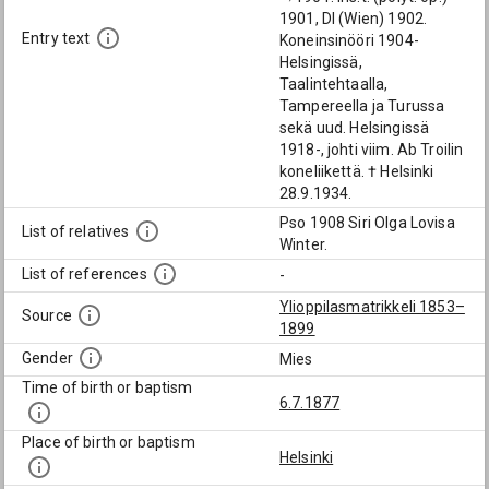
1901, DI (Wien) 1902.
Entry text
Koneinsinööri 1904-
Helsingissä,
Taalintehtaalla,
Tampereella ja Turussa
sekä uud. Helsingissä
1918-, johti viim. Ab Troilin
koneliikettä. † Helsinki
28.9.1934.
Pso 1908 Siri Olga Lovisa
List of relatives
Winter.
List of references
-
Ylioppilasmatrikkeli 1853–
Source
1899
Gender
Mies
Time of birth or baptism
6.7.1877
Place of birth or baptism
Helsinki