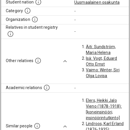
Student nation
Uusmaalainen osakunta
Category
-
Organization
-
Relatives in student registry
-
Äiti: Sundström,
Maria Helena
Isä: Vogt, Eduard
Other relatives
Otto Ernst
Vaimo: Winter, Siri
Olga Lovisa
Academic relations
-
Elers, Heikki Jalo
Vieno (1878-1918):
[koneinsinööri;
insinöörintutkinto]
Lindroos, Karl Erland
Similar people
(1876-1935):