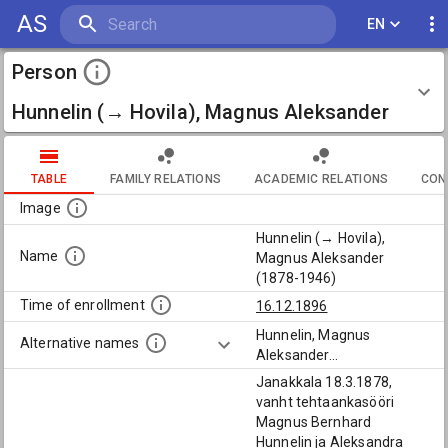
AS
EN
Person
Hunnelin (→ Hovila), Magnus Aleksander
(1878-1946)
TABLE
FAMILY RELATIONS
ACADEMIC RELATIONS
CON
Image
Hunnelin (→ Hovila),
Name
Magnus Aleksander
(1878-1946)
Time of enrollment
16.12.1896
Hunnelin, Magnus
Alternative names
Aleksander
...
Janakkala 18.3.1878,
vanht tehtaankasööri
Magnus Bernhard
Hunnelin ja Aleksandra