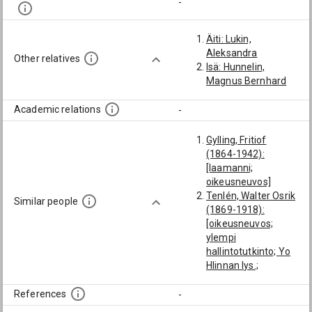
-
Äiti: Lukin,
Aleksandra
Other relatives
Isä: Hunnelin,
Magnus Bernhard
Academic relations
-
Gylling, Fritiof
(1864-1942):
[laamanni;
oikeusneuvos]
Tenlén, Walter Osrik
Similar people
(1869-1918):
[oikeusneuvos;
ylempi
hallintotutkinto; Yo
Hlinnan lys.;
Hämeenlinnan
lyseo]
References
-
Roslöf (→ Arvekari),