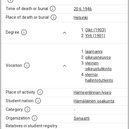
Time of death or burial
20.6.1946
Place of death or burial
Helsinki
Oikt (1903)
Degree
YHt (1901)
laamanni
oikeusneuvos
yleinen
Vocation
oikeustutkinto
ylempi
hallintotutkinto
Place of activity
Hämeenlinnan lyseo
Student nation
Hämäläinen osakunta
Category
-
Organization
Senaatti
Relatives in student registry