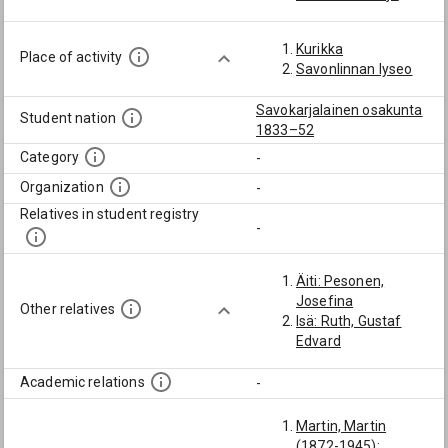
Kurikka
Place of activity
Savonlinnan lyseo
Savokarjalainen osakunta
Student nation
1833–52
Category
-
Organization
-
Relatives in student registry
-
Äiti: Pesonen,
Josefina
Other relatives
Isä: Ruth, Gustaf
Edvard
Academic relations
-
Martin, Martin
(1872-1945):