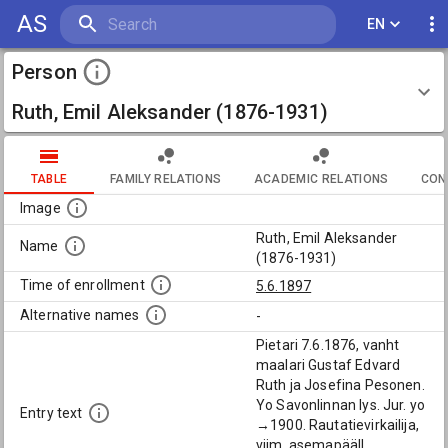
AS
EN
Person
Ruth, Emil Aleksander (1876-1931)
TABLE
FAMILY RELATIONS
ACADEMIC RELATIONS
CON
Image
Ruth, Emil Aleksander
Name
(1876-1931)
Time of enrollment
5.6.1897
Alternative names
-
Pietari 7.6.1876, vanht
maalari Gustaf Edvard
Ruth ja Josefina Pesonen.
Yo Savonlinnan lys. Jur. yo
Entry text
→1900. Rautatievirkailija,
viim. asemapääll.