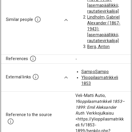
[asemapäällikkö;
rautatievirkailija]
Lindholm, Gabriel
Similar people
Alexander (1867-
1943):
[asemapäällikkö;
rautatievirkailija]
Berg, Anton
Alexander Bernhard
(1876-1949):
References
-
[asemapäällikkö;
rautatievirkailija]
SampoSampo
Uschakoff, Wasili
External links
Ylioppilasmatrikkeli
(1866-1918):
1853
[asemapäällikkö;
rautatievirkailija]
Veli-Matti Autio,
Hästesko (→
Ylioppilasmatrikkeli 1853–
Heporauta), Oskari
1899: Emil Aleksander
Aukusti (1877-
Ruth
. Verkkojulkaisu
Reference to the source
1936):
<https://ylioppilasmatrikk
[asemapäällikkö;
eli.fi/1853-
rautatievirkailija]
1899/henkilo.php?