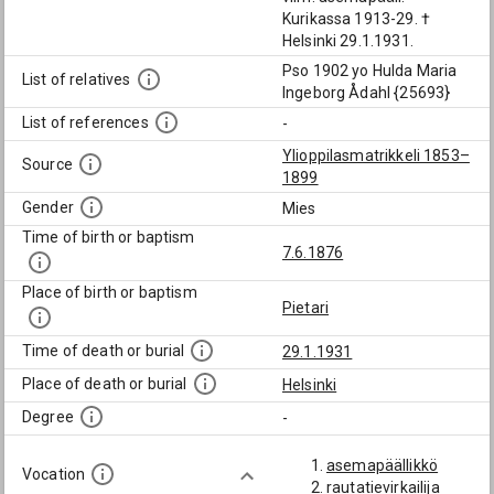
Kurikassa 1913-29. †
Helsinki 29.1.1931.
Pso 1902 yo Hulda Maria
List of relatives
Ingeborg Ådahl {25693}
List of references
-
Ylioppilasmatrikkeli 1853–
Source
1899
Gender
Mies
Time of birth or baptism
7.6.1876
Place of birth or baptism
Pietari
Time of death or burial
29.1.1931
Place of death or burial
Helsinki
Degree
-
asemapäällikkö
Vocation
rautatievirkailija