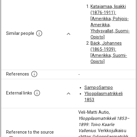
Katajamaa, Iisakki
(1876-1911):
[Amerikka; Pohjois-
Amerikka;
Yhdysvallat; Suomi-
Similar people
Opisto]
Bäck, Johannes
(1865-1939):
[Amerikka; Suomi-
Opisto]
Nikander, Johan
Gustaf (1855-1919):
References
-
[Amerikka; Pohjois-
Amerikka;
SampoSampo
Yhdysvallat; Suomi-
External links
Ylioppilasmatrikkeli
Opisto; 1919]
1853
Huotari, Kaarlo
(1858-1931):
Veli-Matti Autio,
[Amerikka; Suomi-
Ylioppilasmatrikkeli 1853–
Opisto]
1899: Toivo Kaarle
Hartman, Johannes
Vallenius
. Verkkojulkaisu
Reference to the source
Torsten Rafael
<https://ylioppilasmatrikk