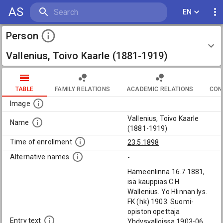
AS
EN
Person
Vallenius, Toivo Kaarle (1881-1919)
TABLE
FAMILY RELATIONS
ACADEMIC RELATIONS
CON
Image
Vallenius, Toivo Kaarle
Name
(1881-1919)
Time of enrollment
23.5.1898
Alternative names
-
Hämeenlinna 16.7.1881,
isä kauppias C.H.
Wallenius. Yo Hlinnan lys.
FK (hk) 1903. Suomi-
opiston opettaja
Entry text
Yhdysvalloissa 1903-06.