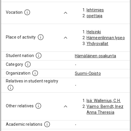
lehtimies
Vocation
opettaja
Helsinki
Place of activity
Hämeenlinnan lyseo
Yhdysvallat
Student nation
Hämäläinen osakunta
Category
-
Organization
Suomi-Opisto
Relatives in student registry
-
Isä: Wallenius, C.H.
Other relatives
Vaimo: Berndt, Inez
Anna Theresia
Academic relations
-