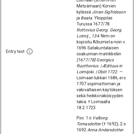
Loimaan (sittemmin
Metsämaan) Korven
kylässä
Jöran Sigfridsson
ja
Beata
. Ylioppilas
Turussa 1677/78
Rottovius Georg. Georg.
Loimij _ 134
. Nimi on
kopioitu Albumista noin v.
1696 Satakuntalaisen
Entry text
osakunnan matrikkeliin
[1677/78] Georgius
Ruothovius. | Ædituus in
Loimijoki. | Obiit 1722.
—
Loimaan lukkari 1686, ero
1707 sopimattoman ja
väkivaltaisen käytöksen
sekä heikkonäköisyyden
takia. † Loimaalla
18.2.1723.
Pso: 1:o
Valborg
Tomasdotter
(† 1692); 2:o
1692
Anna Andersdotter
.