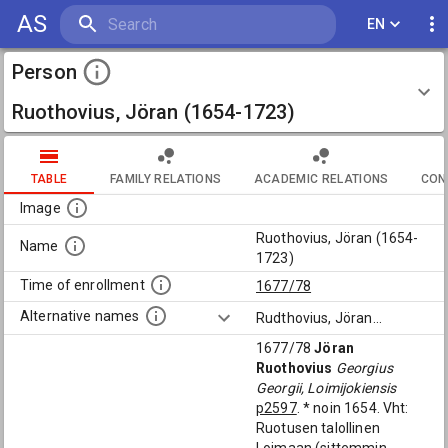
AS
EN
Person
Ruothovius, Jöran (1654-1723)
TABLE
FAMILY RELATIONS
ACADEMIC RELATIONS
CON
Image
Ruothovius, Jöran (1654-
Name
1723)
Time of enrollment
1677/78
Alternative names
Rudthovius, Jöran
...
1677/78
Jöran
Ruothovius
Georgius
Georgii, Loimijokiensis
p2597
. * noin 1654. Vht:
Ruotusen talollinen