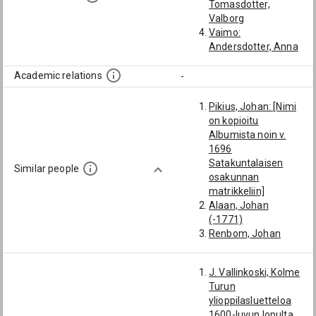
Tomasdotter,
Valborg
Vaimo:
Andersdotter, Anna
Academic relations
-
Pikius, Johan: [Nimi
on kopioitu
Albumista noin v.
1696
Satakuntalaisen
Similar people
osakunnan
matrikkeliin]
Alaan, Johan
(-1771)
Renbom, Johan
Petter (1763-1798)
Flodmarck, Johan
J. Vallinkoski, Kolme
(1714-): [Loimaa]
Turun
Kinninmundt, Johan:
ylioppilasluetteloa
[1677/78; Ylioppilas
1600-luvun lopulta.