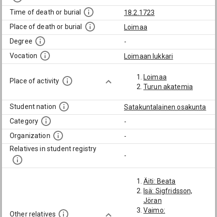
Time of death or burial
18.2.1723
Place of death or burial
Loimaa
Degree
-
Vocation
Loimaan lukkari
Loimaa
Place of activity
Turun akatemia
Student nation
Satakuntalainen osakunta
Category
-
Organization
-
Relatives in student registry
-
Äiti: Beata
Isä: Sigfridsson,
Jöran
Vaimo:
Other relatives