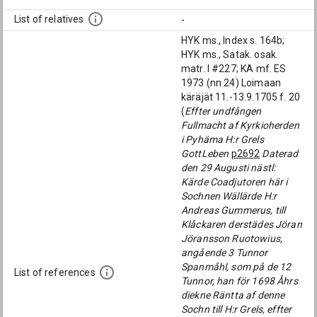
List of relatives
-
HYK ms., Index s. 164b;
HYK ms., Satak. osak.
matr. I #227; KA mf. ES
1973 (nn 24) Loimaan
käräjät 11.-13.9.1705 f. 20
(
Effter undfången
Fullmacht af Kyrkioherden
i Pyhäma H:r Grels
GottLeben
p2692
Daterad
den 29 Augusti nästl:
Kärde Coadjutoren här i
Sochnen Wällärde H:r
Andreas Gummerus, till
Klåckaren derstädes Jöran
Jöransson Ruotowius,
angående 3 Tunnor
Spanmåhl, som på de 12
List of references
Tunnor, han för 1698 Åhrs
diekne Räntta af denne
Sochn till H:r Grels, effter