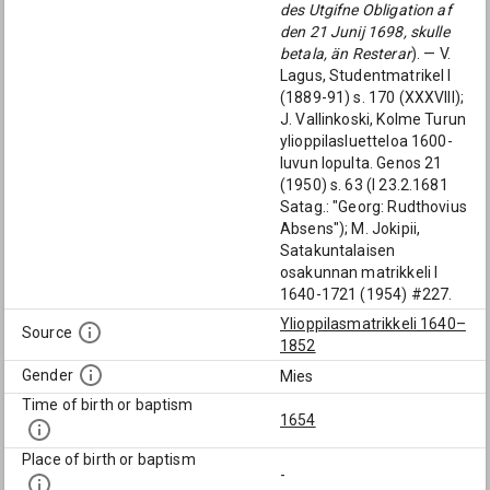
des Utgifne Obligation af
den 21 Junij 1698, skulle
betala, än Resterar
). — V.
Lagus, Studentmatrikel I
(1889-91) s. 170 (XXXVIII);
J. Vallinkoski, Kolme Turun
ylioppilasluetteloa 1600-
luvun lopulta. Genos 21
(1950) s. 63 (I 23.2.1681
Satag.: "Georg: Rudthovius
Absens"); M. Jokipii,
Satakuntalaisen
osakunnan matrikkeli I
1640-1721 (1954) #227.
Ylioppilasmatrikkeli 1640–
Source
1852
Gender
Mies
Time of birth or baptism
1654
Place of birth or baptism
-