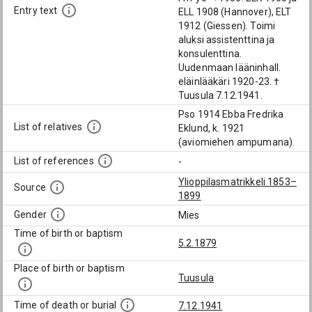
Entry text
ELL 1908 (Hannover), ELT
1912 (Giessen). Toimi
aluksi assistenttina ja
konsulenttina.
Uudenmaan lääninhall.
eläinlääkäri 1920-23. †
Tuusula 7.12.1941.
Pso 1914 Ebba Fredrika
List of relatives
Eklund, k. 1921
(aviomiehen ampumana).
List of references
-
Ylioppilasmatrikkeli 1853–
Source
1899
Gender
Mies
Time of birth or baptism
5.2.1879
Place of birth or baptism
Tuusula
Time of death or burial
7.12.1941