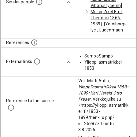
Similar people
Viborgs lyceum]
Möller, Axel Emil
Theodor (1866-
1939): [Yo Viborgs
lyc.; Uudenmaan
lääninhallitus;
Viborgs lyceum;
References
-
1912]
Ekholm, Hugo
SampoSampo
Waldemar (1873-
External links
Ylioppilasmatrikkeli
1944): [Uudenmaan
1853
lääninhallitus]
Holmström, Anton
Veli-Matti Autio,
Wilhelm (1864-
Ylioppilasmatrikkeli 1853–
1945): [Uudenmaan
1899: Karl Harald Otto
lääninhallitus]
Fraser
. Verkkojulkaisu
Reference to the source
Grönlund, Sven
<https://ylioppilasmatrikk
(1820-1865):
eli.fi/1853-
[Uudenmaan
1899/henkilo.php?
lääninhallitus]
id=25987>. Luettu
Hultman, Thyra
8.8.2026.
(1873-1965):