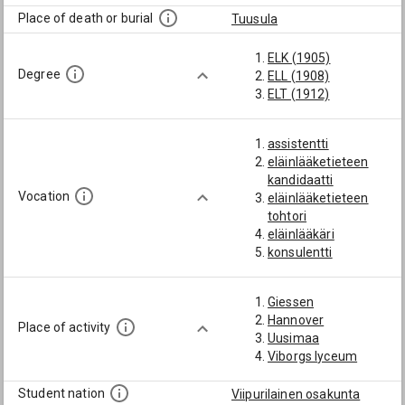
Place of death or burial
Tuusula
ELK (1905)
Degree
ELL (1908)
ELT (1912)
assistentti
eläinlääketieteen
kandidaatti
Vocation
eläinlääketieteen
tohtori
eläinlääkäri
konsulentti
Giessen
Hannover
Place of activity
Uusimaa
Viborgs lyceum
Student nation
Viipurilainen osakunta