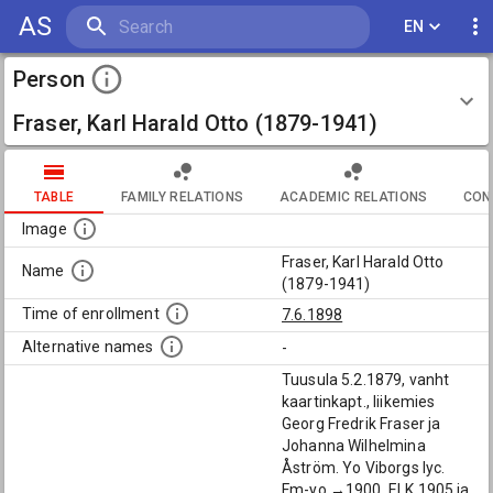
AS
EN
Person
Fraser, Karl Harald Otto (1879-1941)
TABLE
FAMILY RELATIONS
ACADEMIC RELATIONS
CON
Image
Fraser, Karl Harald Otto
Name
(1879-1941)
Time of enrollment
7.6.1898
Alternative names
-
Tuusula 5.2.1879, vanht
kaartinkapt., liikemies
Georg Fredrik Fraser ja
Johanna Wilhelmina
Åström. Yo Viborgs lyc.
Fm-yo →1900. ELK 1905 ja