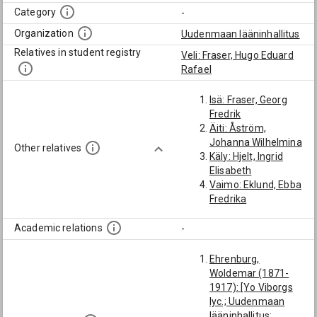
Category
-
Organization
Uudenmaan lääninhallitus
Relatives in student registry
Veli: Fraser, Hugo Eduard
Rafael
Isä: Fraser, Georg
Fredrik
Äiti: Åström,
Johanna Wilhelmina
Other relatives
Käly: Hjelt, Ingrid
Elisabeth
Vaimo: Eklund, Ebba
Fredrika
Academic relations
-
Ehrenburg,
Woldemar (1871-
1917): [Yo Viborgs
lyc.; Uudenmaan
lääninhallitus;