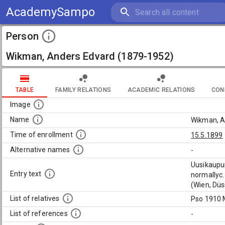
AcademySampo
Person
Wikman, Anders Edvard (1879-1952)
TABLE
FAMILY RELATIONS
ACADEMIC RELATIONS
CON
Image
Name
Wikman, A
Time of enrollment
15.5.1899
Alternative names
-
Uusikaupun
Entry text
normallyc.
(Wien, Düs
List of relatives
Pso 1910 
List of references
-