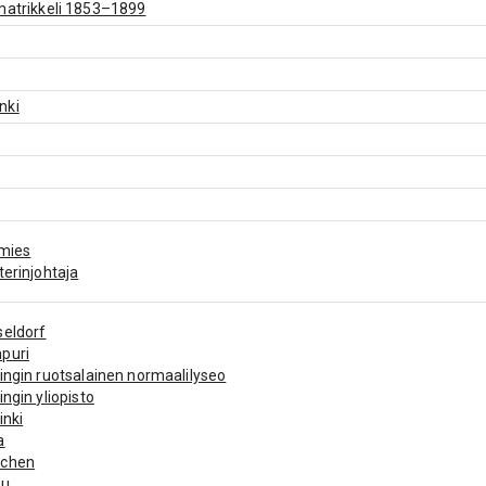
matrikkeli 1853–1899
nki
emies
terinjohtaja
seldorf
puri
ingin ruotsalainen normaalilyseo
ingin yliopisto
inki
a
chen
ku