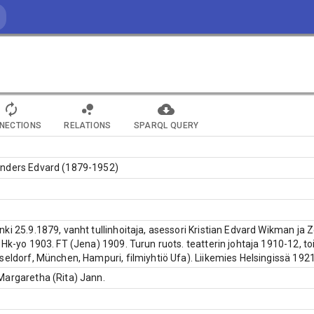
NECTIONS
RELATIONS
SPARQL QUERY
nders Edvard (1879-1952)
ki 25.9.1879, vanht tullinhoitaja, asessori Kristian Edvard Wikman ja
 Hk-yo 1903. FT (Jena) 1909. Turun ruots. teatterin johtaja 1910-12, to
seldorf, München, Hampuri, filmiyhtiö Ufa). Liikemies Helsingissä 1921-.
Margaretha (Rita) Jann.