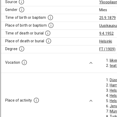
Source
Ylioppilas
Gender
Mies
Time of birth or baptism
25.9.1879
Place of birth or baptism
Uusikaupu
Time of death or burial
9.4.1952
Place of death or burial
Helsinki
Degree
FT (1909)
liik
Vocation
teat
Düs
Ham
Hels
Hels
Place of activity
Hels
Jen
Mün
Tur