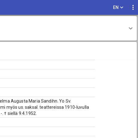
EN
 Zelma Augusta Maria Sandihn. Yo Sv.
imi myös us. saksal. teattereissa 1910-luvulla
 † siellä 9.4.1952.