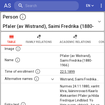
AS
EN
Person
Pfaler (av Wistrand), Saimi Fredrika (1880-
1966)
TABLE
FAMILY RELATIONS
ACADEMIC RELATIONS
CON
Image
Pfaler (av Wistrand),
Name
Saimi Fredrika (1880-
1966)
Time of enrollment
22.5.1899
Alternative names
Wistrand, Saimi Fredrika
...
Nurmes 24.11.1880, vanht
khra, lääninrovasti Kaarlo
Aleksanteri Pfaler ja Hilda
Fredrique Lindblad. Yo
Entry text