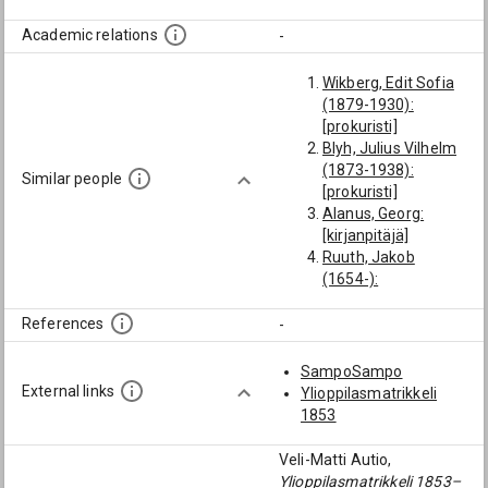
Academic relations
-
Wikberg, Edit Sofia
(1879-1930):
[prokuristi]
Blyh, Julius Vilhelm
(1873-1938):
Similar people
[prokuristi]
Alanus, Georg:
[kirjanpitäjä]
Ruuth, Jakob
(1654-):
[kirjanpitäjä]
Forselius, Ernst Emil
References
-
(1869-1931):
[kirjanpitäjä]
SampoSampo
Salander, Johan
External links
Ylioppilasmatrikkeli
(1782-):
1853
[kirjanpitäjä]
Helin (→ Heliä),
Veli-Matti Autio,
August Ivar (1872-
Ylioppilasmatrikkeli 1853–