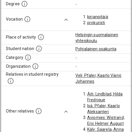
Degree
-
kirjanpitäjä
Vocation
prokuristi
Helsingin suomalainen
Place of activity
yhteiskoulu
Student nation
Pohjalainen osakunta
Category
-
Organization
-
Relatives in student registry
Veli: Pfaler, Kaarlo Väinö
Johannes
Äiti: Lindblad, Hilda
Fredrique
Isä: Pfaler, Kaarlo
Other relatives
Aleksanteri
Aviomies: Wistrand,
Eric Helmer August
Käly: Saarela, Anna