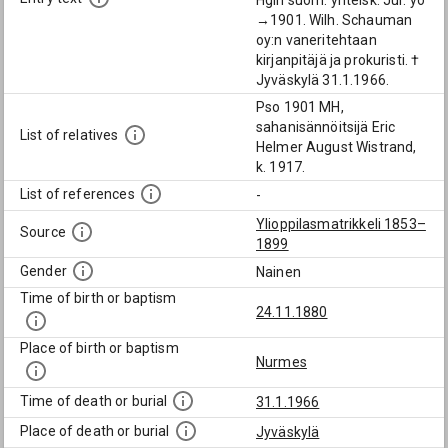
Hgin suom. yhteisk. Jur. yo
→1901. Wilh. Schauman
oy:n vaneritehtaan
kirjanpitäjä ja prokuristi. †
Jyväskylä 31.1.1966.
Pso 1901 MH,
sahanisännöitsijä Eric
List of relatives
Helmer August Wistrand,
k. 1917.
List of references
-
Ylioppilasmatrikkeli 1853–
Source
1899
Gender
Nainen
Time of birth or baptism
24.11.1880
Place of birth or baptism
Nurmes
Time of death or burial
31.1.1966
Place of death or burial
Jyväskylä