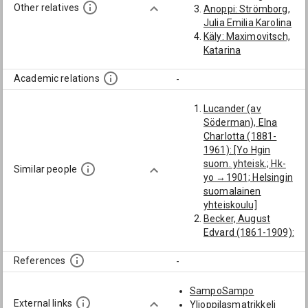
Other relatives
Anoppi: Strömborg,
Julia Emilia Karolina
Käly: Maximovitsch,
Katarina
Academic relations
-
Lucander (av
Söderman), Elna
Charlotta (1881-
1961): [Yo Hgin
suom. yhteisk.; Hk-
Similar people
yo →1901; Helsingin
suomalainen
yhteiskoulu]
Becker, August
Edvard (1861-1909):
[Helsingin pitäjä;
Vantaa]
References
-
von Willebrand,
Victor Mathias
SampoSampo
(1853-1880):
External links
Ylioppilasmatrikkeli