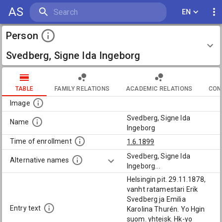
AS
EN
Person
Svedberg, Signe Ida Ingeborg
TABLE
FAMILY RELATIONS
ACADEMIC RELATIONS
CON
Image
Svedberg, Signe Ida
Name
Ingeborg
Time of enrollment
1.6.1899
Svedberg, Signe Ida
Alternative names
Ingeborg
...
Helsingin pit. 29.11.1878,
vanht ratamestari Erik
Svedberg ja Emilia
Entry text
Karolina Thurén. Yo Hgin
suom. yhteisk. Hk-yo