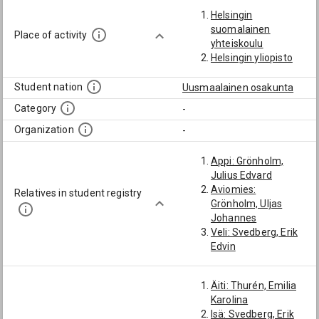
Helsingin
suomalainen
Place of activity
yhteiskoulu
Helsingin yliopisto
Student nation
Uusmaalainen osakunta
Category
-
Organization
-
Appi: Grönholm,
Julius Edvard
Aviomies:
Relatives in student registry
Grönholm, Uljas
Johannes
Veli: Svedberg, Erik
Edvin
Äiti: Thurén, Emilia
Karolina
Isä: Svedberg, Erik