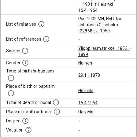
→1901. † Helsinki
15.4.1954.
Pso 1902 MH, FM Uljas
List of relatives
Johannes Grönholm
{22868}, k. 1950.
List of references
-
Ylioppilasmatrikkeli 1853–
Source
1899
Gender
Nainen
Time of birth or baptism
29.11.1878
Place of birth or baptism
Helsinki
Time of death or burial
15.4.1954
Place of death or burial
Helsinki
Degree
-
Vocation
-