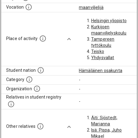
Vocation
maanviljelijä
Helsingin yliopisto
Kurkijoen
maanviljelyskoulu
Place of activity
Tampereen
tyttökoulu
Teisko
Yhdysvallat
Student nation
Hämäläinen osakunta
Category
-
Organization
-
Relatives in student registry
-
Äiti: Sjöstedt,
Marianna
Other relatives
Isä: Pispa, Juho
Mikael