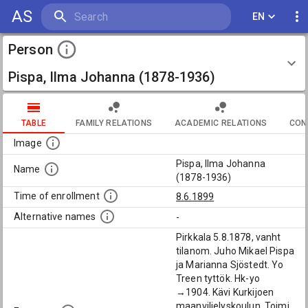
AS
EN
Person
Pispa, Ilma Johanna (1878-1936)
TABLE
FAMILY RELATIONS
ACADEMIC RELATIONS
CON
Image
Pispa, Ilma Johanna
Name
(1878-1936)
Time of enrollment
8.6.1899
Alternative names
-
Pirkkala 5.8.1878, vanht
tilanom. Juho Mikael Pispa
ja Marianna Sjöstedt. Yo
Treen tyttök. Hk-yo
→1904. Kävi Kurkijoen
maanviljelyskoulun. Toimi