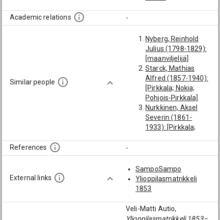
Academic relations
-
Nyberg, Reinhold
Julius (1798-1829):
[maanviljelijä]
Starck, Mathias
Alfred (1857-1940):
Similar people
[Pirkkala; Nokia;
Pohjois-Pirkkala]
Nurkkinen, Aksel
Severin (1861-
1933): [Pirkkala;
Nokia; Pohjois-
Pirkkala]
References
-
Saaranen, Eemil
Wilho (1871-1931):
SampoSampo
[Amerikka; Pohjois-
External links
Ylioppilasmatrikkeli
Amerikka;
1853
Yhdysvallat]
Hedman, Hjalmar
Veli-Matti Autio,
Anselm (1866-
Ylioppilasmatrikkeli 1853–