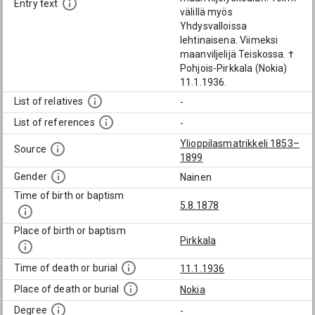
Entry text
välillä myös
Yhdysvalloissa
lehtinaisena. Viimeksi
maanviljelijä Teiskossa. †
Pohjois-Pirkkala (Nokia)
11.1.1936.
List of relatives
-
List of references
-
Ylioppilasmatrikkeli 1853–
Source
1899
Gender
Nainen
Time of birth or baptism
5.8.1878
Place of birth or baptism
Pirkkala
Time of death or burial
11.1.1936
Place of death or burial
Nokia
Degree
-