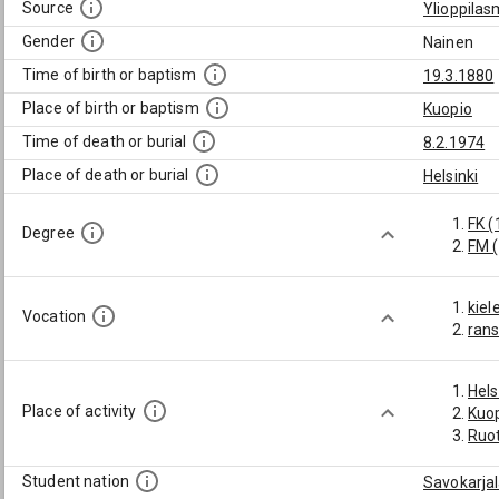
Source
Ylioppilas
Gender
Nainen
Time of birth or baptism
19.3.1880
Place of birth or baptism
Kuopio
Time of death or burial
8.2.1974
Place of death or burial
Helsinki
FK (
Degree
FM 
kiel
Vocation
ran
Hels
Place of activity
Kuop
Ruot
Student nation
Savokarja