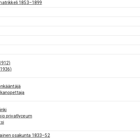
matrikkeli 1853–1899
1912)
(1936)
enkääntäjä
skanopettaja
inki
io privatlyceum
si
lainen osakunta 1833–52