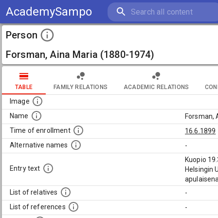
AcademySampo
Person
Forsman, Aina Maria (1880-1974)
TABLE
FAMILY RELATIONS
ACADEMIC RELATIONS
CON
Image
Name
Forsman, 
Time of enrollment
16.6.1899
Alternative names
-
Kuopio 19.
Entry text
Helsingin 
apulaisena
List of relatives
-
List of references
-