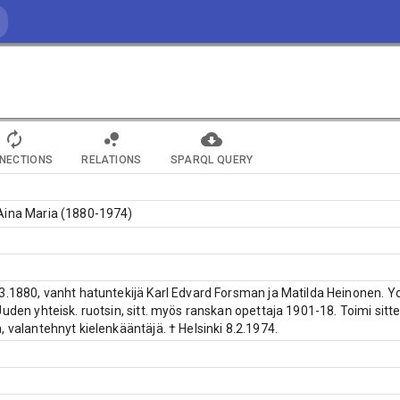
NECTIONS
RELATIONS
SPARQL QUERY
Aina Maria (1880-1974)
3.1880, vanht hatuntekijä Karl Edvard Forsman ja Matilda Heinonen. Yo 
Uuden yhteisk. ruotsin, sitt. myös ranskan opettaja 1901-18. Toimi sit
, valantehnyt kielenkääntäjä. † Helsinki 8.2.1974.