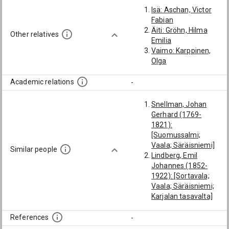
Isä: Aschan, Victor
Fabian
Äiti: Gröhn, Hilma
Other relatives
Emilia
Vaimo: Karppinen,
Olga
Academic relations
-
Snellman, Johan
Gerhard (1769-
1821):
[Suomussalmi;
Vaala; Säräisniemi]
Similar people
Lindberg, Emil
Johannes (1852-
1922): [Sortavala;
Vaala; Säräisniemi;
Karjalan tasavalta]
Schwartzberg (→
Mustakallio), Jaakko
References
-
(1848-1909): [Vaala;