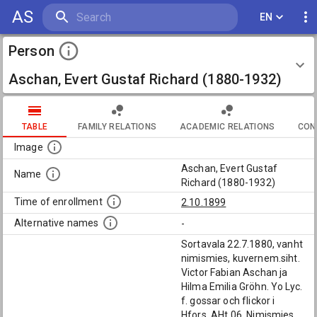
AS
EN
Person
Aschan, Evert Gustaf Richard (1880-1932)
TABLE
FAMILY RELATIONS
ACADEMIC RELATIONS
CON
Image
Aschan, Evert Gustaf
Name
Richard (1880-1932)
Time of enrollment
2.10.1899
Alternative names
-
Sortavala 22.7.1880, vanht
nimismies, kuvernem.siht.
Victor Fabian Aschan ja
Hilma Emilia Gröhn. Yo Lyc.
f. gossar och flickor i
Hfors. AHt 06. Nimismies