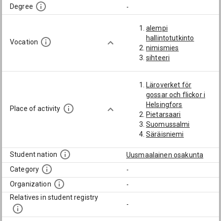
Degree
-
alempi
hallintotutkinto
Vocation
nimismies
sihteeri
Läroverket för
gossar och flickor i
Helsingfors
Place of activity
Pietarsaari
Suomussalmi
Säräisniemi
Student nation
Uusmaalainen osakunta
Category
-
Organization
-
Relatives in student registry
-