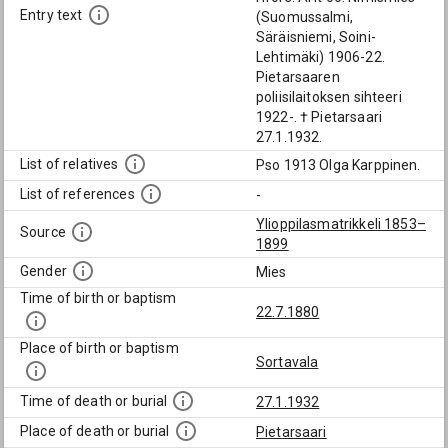
Entry text
(Suomussalmi,
Säräisniemi, Soini-
Lehtimäki) 1906-22.
Pietarsaaren
poliisilaitoksen sihteeri
1922-. † Pietarsaari
27.1.1932.
List of relatives
Pso 1913 Olga Karppinen.
List of references
-
Ylioppilasmatrikkeli 1853–
Source
1899
Gender
Mies
Time of birth or baptism
22.7.1880
Place of birth or baptism
Sortavala
Time of death or burial
27.1.1932
Place of death or burial
Pietarsaari