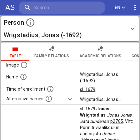
AS
EN
Person
Wrigstadius, Jonas (-1692)
TABLE
FAMILY RELATIONS
ACADEMIC RELATIONS
CON
Image
Wrigstadius, Jonas
Name
(-1692)
Time of enrollment
sl. 1679
Alternative names
Wrigstadius, Jonas
...
sl. 1679
Jonas
Wrigstadius
Jonas Jonæ,
Satacundensis
p2785
. Vht:
Porin triviaalikoulun
apologista
Jonas