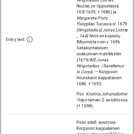
Wrigstadius
(Jonas
Nicolai, yo Uppsalassa
10.8.1639, † 1686) ja
Margareta Prytz
.
Ylioppilas Turussa sl. 1679
[Wrigstadius] Jonas [Jonæ
_ 144]
. Nimi on kopioitu
Entry text
Albumista noin v. 1696
Satakuntalaisen
osakunnan matrikkeliin
[1679/80] Jonas
Wrigstadius. | Sacellanus
in Corpå.
— Korppoon
Houtskarin kappalainen
1686. † 1692.
Pso:
Kristina Johansdotter
Tolpo
tämän 2. avioliitossa
(† 1698).
Pson edell. aviomies:
Korppoon kappalainen