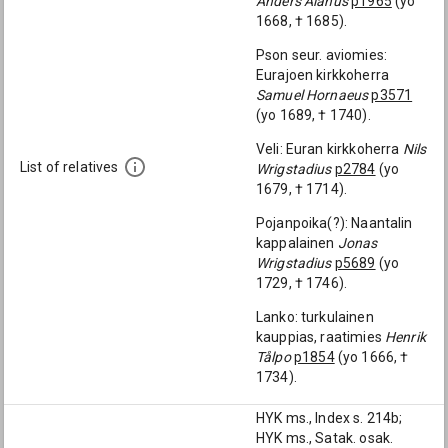
Anders Alanus
p1965
(yo
1668, † 1685).
Pson seur. aviomies:
Eurajoen kirkkoherra
Samuel Hornaeus
p3571
(yo 1689, † 1740).
Veli: Euran kirkkoherra
Nils
List of relatives
Wrigstadius
p2784
(yo
1679, † 1714).
Pojanpoika(?): Naantalin
kappalainen
Jonas
Wrigstadius
p5689
(yo
1729, † 1746).
Lanko: turkulainen
kauppias, raatimies
Henrik
Tålpo
p1854
(yo 1666, †
1734).
HYK ms., Index s. 214b;
HYK ms., Satak. osak.