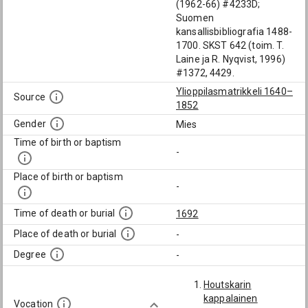
(1962-66) #4233D;
Suomen
kansallisbibliografia 1488-
1700. SKST 642 (toim. T.
Laine ja R. Nyqvist, 1996)
#1372, 4429.
Ylioppilasmatrikkeli 1640–
Source
1852
Gender
Mies
Time of birth or baptism
-
Place of birth or baptism
-
Time of death or burial
1692
Place of death or burial
-
Degree
-
Houtskarin
kappalainen
Vocation