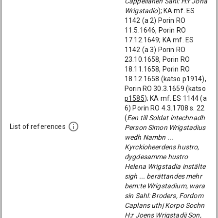
Cappellanen Sahl: H:r Jona
Wrigstadio
); KA mf. ES
1142 (a 2) Porin RO
11.5.1646, Porin RO
17.12.1649; KA mf. ES
1142 (a 3) Porin RO
23.10.1658, Porin RO
18.11.1658, Porin RO
18.12.1658 (katso
p1914
),
Porin RO 30.3.1659 (katso
p1585
); KA mf. ES 1144 (a
6) Porin RO 4.3.1708 s. 22
(
Een till Soldat intechnadh
List of references
Person Simon Wrigstadius
wedh Nambn ...
Kyrckioheerdens hustro,
dygdesamme hustro
Helena Wrigstadia instälte
sigh ... berättandes mehr
bem:te Wrigstadium, wara
sin Sahl: Broders, Fordom
Caplans uthj Korpo Sochn
H:r Joens Wrigstadij Son,