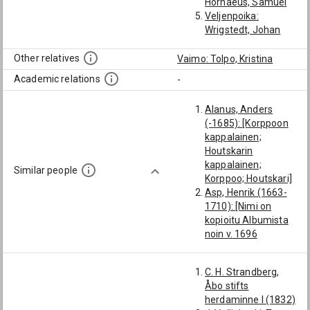
Hornaeus, Samuel
Veljenpoika:
Wrigstedt, Johan
Pojanpoika:
Wrigstadius, Jonas
Other relatives
Vaimo: Tolpo, Kristina
Academic relations
-
Alanus, Anders
(-1685): [Korppoon
kappalainen;
Houtskarin
kappalainen;
Similar people
Korppoo; Houtskari]
Asp, Henrik (1663-
1710): [Nimi on
kopioitu Albumista
noin v. 1696
Satakuntalaisen
osakunnan
C. H. Strandberg,
matrikkeliin;
Åbo stifts
Korppoon
herdaminne I (1832)
kappalainen;