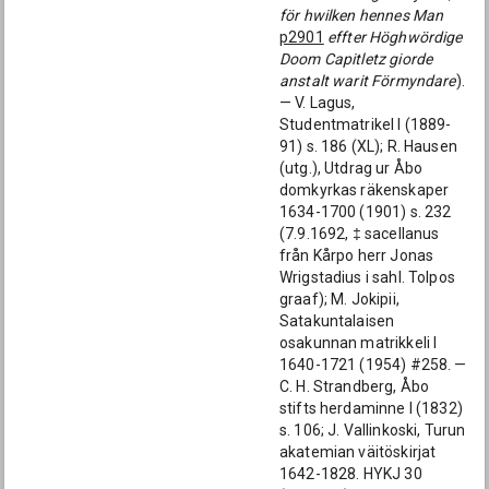
för hwilken hennes Man
p2901
effter Höghwördige
Doom Capitletz giorde
anstalt warit Förmyndare
).
— V. Lagus,
Studentmatrikel I (1889-
91) s. 186 (XL); R. Hausen
(utg.), Utdrag ur Åbo
domkyrkas räkenskaper
1634-1700 (1901) s. 232
(7.9.1692, ‡ sacellanus
från Kårpo herr Jonas
Wrigstadius i sahl. Tolpos
graaf); M. Jokipii,
Satakuntalaisen
osakunnan matrikkeli I
1640-1721 (1954) #258. —
C. H. Strandberg, Åbo
stifts herdaminne I (1832)
s. 106; J. Vallinkoski, Turun
akatemian väitöskirjat
1642-1828. HYKJ 30