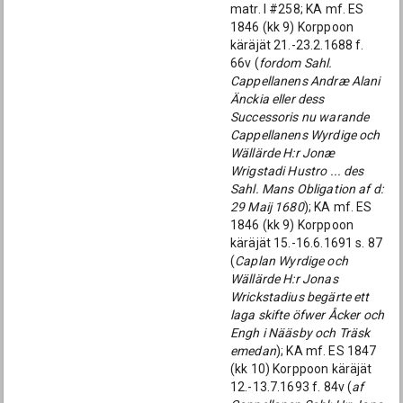
matr. I #258; KA mf. ES
1846 (kk 9) Korppoon
käräjät 21.-23.2.1688 f.
66v (
fordom Sahl.
Cappellanens Andræ Alani
Änckia eller dess
Successoris nu warande
Cappellanens Wyrdige och
Wällärde H:r Jonæ
Wrigstadi Hustro ... des
Sahl. Mans Obligation af d:
29 Maij 1680
); KA mf. ES
1846 (kk 9) Korppoon
käräjät 15.-16.6.1691 s. 87
(
Caplan Wyrdige och
Wällärde H:r Jonas
Wrickstadius begärte ett
laga skifte öfwer Åcker och
Engh i Nääsby och Träsk
emedan
); KA mf. ES 1847
(kk 10) Korppoon käräjät
12.-13.7.1693 f. 84v (
af