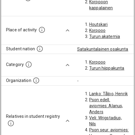
Korppoon
kappalainen
Houtskari
Place of activity
Korppoo
Turun akatemia
Student nation
Satakuntalainen osakunta
Korppoo
Category
Turun hiippakunta
Organization
-
Lanko: Tålpo, Henrik
Pson edell.
aviomies: Alanus,
Anders
Relatives in student registry
Veli: Wrigstadius,
Nils
Pson seur. aviomies: