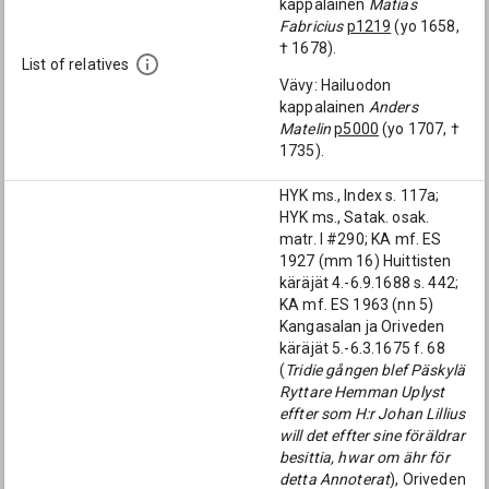
kappalainen
Matias
Fabricius
p1219
(yo 1658,
† 1678).
List of relatives
Vävy: Hailuodon
kappalainen
Anders
Matelin
p5000
(yo 1707, †
1735).
HYK ms., Index s. 117a;
HYK ms., Satak. osak.
matr. I #290; KA mf. ES
1927 (mm 16) Huittisten
käräjät 4.-6.9.1688 s. 442;
KA mf. ES 1963 (nn 5)
Kangasalan ja Oriveden
käräjät 5.-6.3.1675 f. 68
(
Tridie gången blef Päskylä
Ryttare Hemman Uplyst
effter som H:r Johan Lillius
will det effter sine föräldrar
besittia, hwar om ähr för
detta Annoterat
), Oriveden