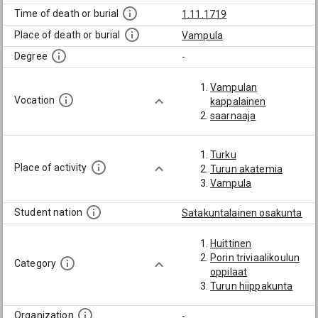
Time of death or burial
1.11.1719
Place of death or burial
Vampula
Degree
-
Vampulan
Vocation
kappalainen
saarnaaja
Turku
Place of activity
Turun akatemia
Vampula
Student nation
Satakuntalainen osakunta
Huittinen
Porin triviaalikoulun
Category
oppilaat
Turun hiippakunta
Organization
-