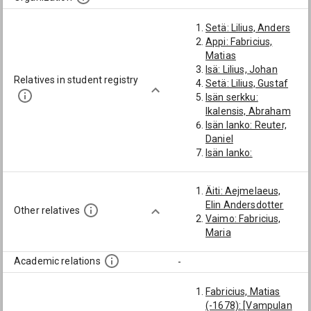
Setä: Lilius, Anders
Appi: Fabricius,
Matias
Isä: Lilius, Johan
Relatives in student registry
Setä: Lilius, Gustaf
Isän serkku:
Ikalensis, Abraham
Isän lanko: Reuter,
Daniel
Isän lanko:
Maexmontanus,
Johan
Äiti: Aejmelaeus,
Isän lanko: Laxenius,
Elin Andersdotter
Tomas
Other relatives
Vaimo: Fabricius,
Isän lanko: Kriander,
Maria
Jakob
Isän serkku:
Academic relations
-
Rainenius, Henrik
Serkku: Lilius,
Gustaf
Fabricius, Matias
Pikkuserkku:
(-1678): [Vampulan