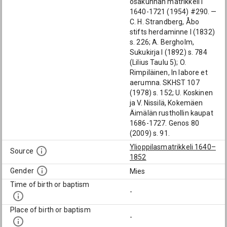
osakunnan matrikkeli I
1640-1721 (1954) #290. —
C. H. Strandberg, Åbo
stifts herdaminne I (1832)
s. 226; A. Bergholm,
Sukukirja I (1892) s. 784
(Lilius Taulu 5); O.
Rimpiläinen, In labore et
aerumna. SKHST 107
(1978) s. 152; U. Koskinen
ja V. Nissilä, Kokemäen
Äimälän rusthollin kaupat
1686-1727. Genos 80
(2009) s. 91.
Ylioppilasmatrikkeli 1640–
Source
1852
Gender
Mies
Time of birth or baptism
-
Place of birth or baptism
-