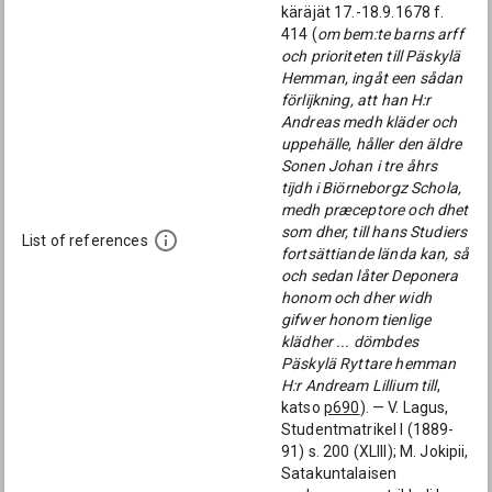
käräjät 17.-18.9.1678 f.
414 (
om bem:te barns arff
och prioriteten till Päskylä
Hemman, ingåt een sådan
förlijkning, att han H:r
Andreas medh kläder och
uppehälle, håller den äldre
Sonen Johan i tre åhrs
tijdh i Biörneborgz Schola,
medh præceptore och dhet
som dher, till hans Studiers
List of references
fortsättiande lända kan, så
och sedan låter Deponera
honom och dher widh
gifwer honom tienlige
klädher ... dömbdes
Päskylä Ryttare hemman
H:r Andream Lillium till
,
katso
p690
). — V. Lagus,
Studentmatrikel I (1889-
91) s. 200 (XLIII); M. Jokipii,
Satakuntalaisen