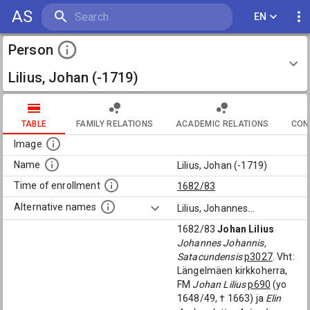
AS
EN
Person
Lilius, Johan (-1719)
TABLE
FAMILY RELATIONS
ACADEMIC RELATIONS
CON
Image
Name
Lilius, Johan (-1719)
Time of enrollment
1682/83
Alternative names
Lilius, Johannes
...
1682/83
Johan Lilius
Johannes Johannis,
Satacundensis
p3027
. Vht:
Längelmäen kirkkoherra,
FM
Johan Lilius
p690
(yo
1648/49, † 1663) ja
Elin