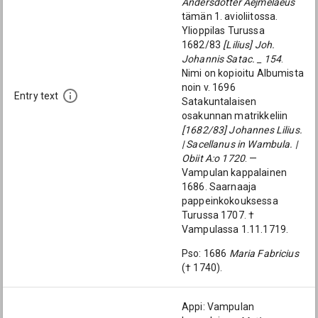
Andersdotter Aejmelaeus
tämän 1. avioliitossa.
Ylioppilas Turussa
1682/83
[Lilius] Joh.
Johannis Satac. _ 154
.
Nimi on kopioitu Albumista
noin v. 1696
Entry text
Satakuntalaisen
osakunnan matrikkeliin
[1682/83] Johannes Lilius.
| Sacellanus in Wambula. |
Obiit A:o 1720
. —
Vampulan kappalainen
1686. Saarnaaja
pappeinkokouksessa
Turussa 1707. †
Vampulassa 1.11.1719.
Pso: 1686
Maria Fabricius
(† 1740).
Appi: Vampulan