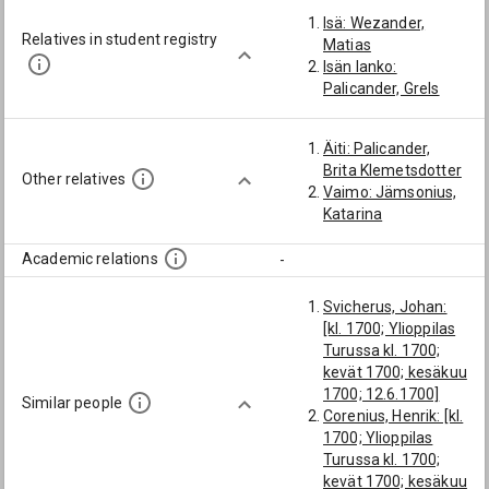
Isä: Wezander,
Relatives in student registry
Matias
Isän lanko:
Palicander, Grels
Äiti: Palicander,
Brita Klemetsdotter
Other relatives
Vaimo: Jämsonius,
Katarina
Academic relations
-
Svicherus, Johan:
[kl. 1700; Ylioppilas
Turussa kl. 1700;
kevät 1700; kesäkuu
1700; 12.6.1700]
Similar people
Corenius, Henrik: [kl.
1700; Ylioppilas
Turussa kl. 1700;
kevät 1700; kesäkuu