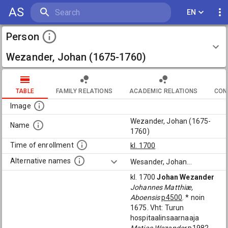
AS
EN
Person
Wezander, Johan (1675-1760)
TABLE
FAMILY RELATIONS
ACADEMIC RELATIONS
CON
Image
Wezander, Johan (1675-
Name
1760)
Time of enrollment
kl. 1700
Alternative names
Wesander, Johan
...
kl. 1700
Johan Wezander
Johannes Matthiæ,
Aboensis
p4500
. * noin
1675. Vht: Turun
hospitaalinsaarnaaja