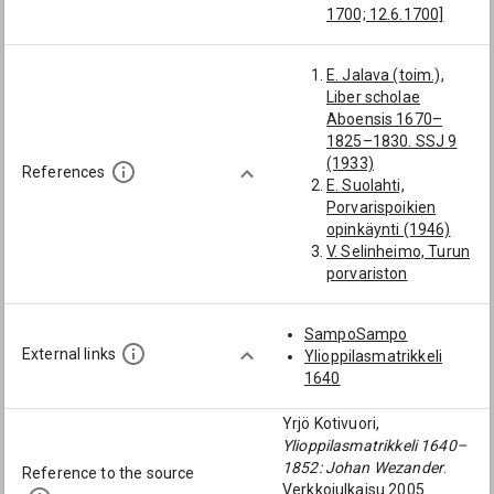
1700; 12.6.1700]
Tammelander,
Jakob (1681-): [kl.
E. Jalava (toim.),
1700; Ylioppilas
Liber scholae
Turussa kl. 1700;
Aboensis 1670–
kevät 1700; kesäkuu
1825–1830. SSJ 9
1700; 12.6.1700]
(1933)
Forsström, Axel
References
E. Suolahti,
Rafael (1861-1887):
Porvarispoikien
[Tohmajärvi]
opinkäynti (1946)
Waronen, Juho
V. Selinheimo, Turun
(1863-1934):
porvariston
[Tohmajärvi]
sukunimiä 1700-
Calonius, Eva Maria
luvulla II. SSV 9
(1868-1894):
SampoSampo
(1925)
[Tohmajärvi]
External links
Ylioppilasmatrikkeli
Melart, Fredrik
1640
(1791-):
[Tohmajärvi]
Yrjö Kotivuori,
Lukander (→
Ylioppilasmatrikkeli 1640–
Laamanen), Nils
1852: Johan Wezander
.
Reference to the source
Johan (1849-1915):
Verkkojulkaisu 2005