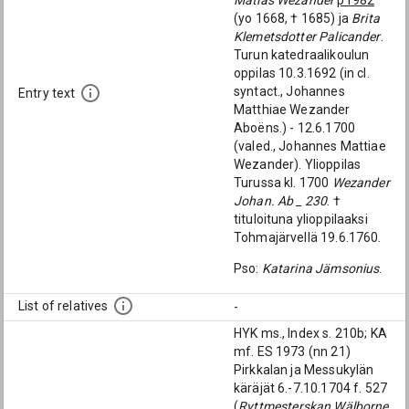
Matias Wezander
p1982
(yo 1668, † 1685) ja
Brita
Klemetsdotter Palicander
.
Turun katedraalikoulun
oppilas 10.3.1692 (in cl.
syntact., Johannes
Entry text
Matthiae Wezander
Aboëns.) - 12.6.1700
(valed., Johannes Mattiae
Wezander). Ylioppilas
Turussa kl. 1700
Wezander
Johan. Ab _ 230
. †
tituloituna ylioppilaaksi
Tohmajärvellä 19.6.1760.
Pso:
Katarina Jämsonius
.
List of relatives
-
HYK ms., Index s. 210b; KA
mf. ES 1973 (nn 21)
Pirkkalan ja Messukylän
käräjät 6.-7.10.1704 f. 527
(
Ryttmesterskan Wälborne