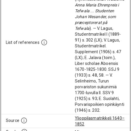
Anna Maria Ehrenpreis i
Tefwala ... Studenten
Johan Wesander, som
præceptorerat på
Tefwala
). — V. Lagus,
Studentmatrikel I (1889-
91) s. 302 (LX); V. Lagus,
List of references
Studentmatrikel.
Supplement (1906) s. 47
(LX); E. Jalava (toim.),
Liber scholae Aboensis
1670-1825-1830. SSJ 9
(1933) s. 48, 58. — V.
Selinheimo, Turun
porvariston sukunimiä
1700-luvulla II. SSV 9
(1925) s. 93; E. Suolahti,
Porvarispoikien opinkäynti
(1946) s. 202.
Ylioppilasmatrikkeli 1640–
Source
1852