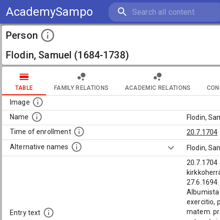
AcademySampo
Person
Flodin, Samuel (1684-1738)
TABLE
FAMILY RELATIONS
ACADEMIC RELATIONS
CON
Image
Name
Flodin, S
Time of enrollment
20.7.1704
Alternative names
Flodin, Sa
20.7.1704
kirkkoher
27.6.1694.
Albumista 
exercitio, 
matem. pr
Entry text