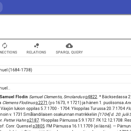
NECTIONS
RELATIONS
SPARQL QUERY
amuel (1684-1738)
muel
...
Samuel Flodin
Samuel Clementis, Smolandus
p4822
. * Bäcksedassa 2
ra
Clemens Flodinus
p2271
(yo 1673, † 1721) ja hänen 1. puolisonsa
An
 Växjön lukion oppilas 5.7.1700 - 1704. Ylioppilas Turussa 20.7.1704
Fl
noin v. 1731 Smålandilaisen osakunnan matrikkeliin
[1704] d. 20. julii
pr.
Petter Hahn
p2187
. Ylioppilas Pärnussa 5.9.1707. FK 12.12.1708. Re
of. Conr. Quensel
p3805
. FM Pärnussa 16.11.1709 (ei läsnä). — Pärnun 