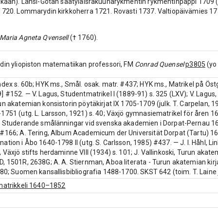
rkaan). Länsi-Götan säätyläisrakuunarykmentin rykmentinpappi 1709 (
1720. Lommarydin kirkkoherra 1721. Rovasti 1737. Valtiopäivämies 17
Maria Agneta Qvensell
(† 1760).
din yliopiston matematiikan professori, FM
Conrad Quensel
p3805
(yo
ndex s. 60b; HYK ms., Smål. osak. matr. #437; HYK ms., Matrikel på Öst
] #152. — V. Lagus, Studentmatrikel I (1889-91) s. 325 (LXV); V. Lagus
un akatemian konsistorin pöytäkirjat IX 1705-1709 (julk. T. Carpelan, 19
1751 (utg. L. Larsson, 1921) s. 40; Växjö gymnasiematrikel för åren 165
, Studerande smålänningar vid svenska akademien i Dorpat-Pernau 163
#166; A. Tering, Album Academicum der Universität Dorpat (Tartu) 163
tion i Åbo 1640-1798 II (utg. S. Carlsson, 1985) #437. — J. I. Håhl, Lin
 Växjö stifts herdaminne VIII (1934) s. 101; J. Vallinkoski, Turun akat
, 1501R, 2638G; A. A. Stiernman, Aboa literata - Turun akatemian kirj
180; Suomen kansallisbibliografia 1488-1700. SKST 642 (toim. T. Laine 
matrikkeli 1640–1852