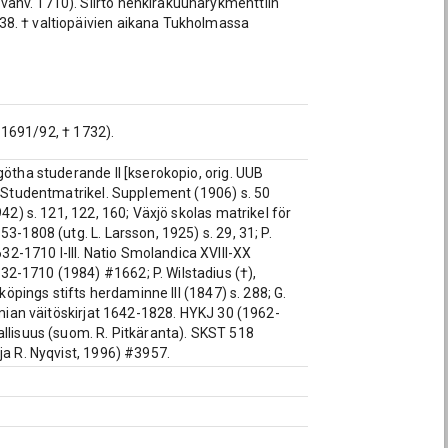
vahv. 1710). Siirto henkirakuunarykmenttiin
38. † valtiopäivien aikana Tukholmassa
 1691/92, † 1732).
götha studerande II [kserokopio, orig. UUB
, Studentmatrikel. Supplement (1906) s. 50
42) s. 121, 122, 160; Växjö skolas matrikel för
3-1808 (utg. L. Larsson, 1925) s. 29, 31; P.
2-1710 I-III. Natio Smolandica XVIII-XX
2-1710 (1984) #1662; P. Wilstadius (†),
köpings stifts herdaminne III (1847) s. 288; G.
emian väitöskirjat 1642-1828. HYKJ 30 (1962-
allisuus (suom. R. Pitkäranta). SKST 518
ja R. Nyqvist, 1996) #3957.