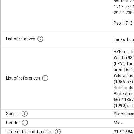
astunut vi
1717, ero 
29.8.1738.
Pso: 1713
List of relatives
Lanko: Lun
HYK ms., I
Westin 939
(LXV); Tur
åren 1651-
Wilstadius
List of references
(1955-57) 
Smålands na
Virdestam,
66) #1357D
(1990) s. 
Source
Ylioppilas
Gender
Mies
Time of birth or baptism
21.6.1684