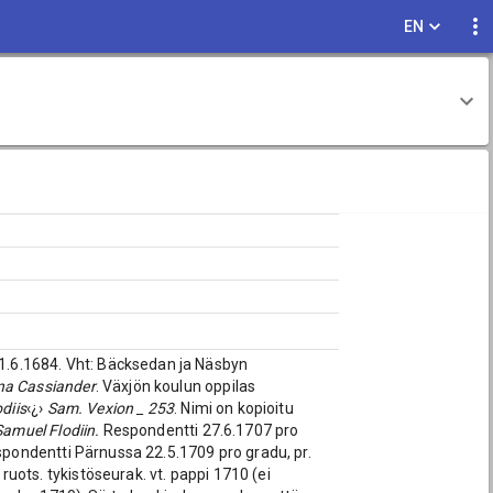
EN
1.6.1684. Vht: Bäcksedan ja Näsbyn
na Cassiander
. Växjön koulun oppilas
odiis
‹¿›
Sam. Vexion _ 253
. Nimi on kopioitu
 Samuel Flodiin.
Respondentti 27.6.1707 pro
spondentti Pärnussa 22.5.1709 pro gradu, pr.
ruots. tykistöseurak. vt. pappi 1710 (ei