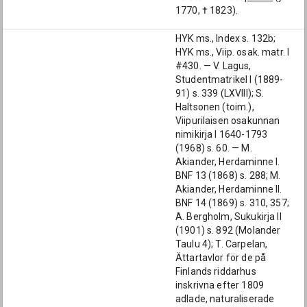
1770, † 1823).
HYK ms., Index s. 132b;
HYK ms., Viip. osak. matr. I
#430. — V. Lagus,
Studentmatrikel I (1889-
91) s. 339 (LXVIII); S.
Haltsonen (toim.),
Viipurilaisen osakunnan
nimikirja I 1640-1793
(1968) s. 60. — M.
Akiander, Herdaminne I.
BNF 13 (1868) s. 288; M.
Akiander, Herdaminne II.
BNF 14 (1869) s. 310, 357;
A. Bergholm, Sukukirja II
(1901) s. 892 (Molander
Taulu 4); T. Carpelan,
Ättartavlor för de på
Finlands riddarhus
inskrivna efter 1809
adlade, naturaliserade