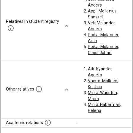
Anders
Appi: Mollenius,
Samuel
Relatives in student registry
Veli: Molander,
Anders
Poika: Molander,
Aron
Poika: Molander,
Claes Johan
Pojanpoika:
Molander, Adolf
Äiti: Kyander,
Tyttärenpoika:
Agneta
Tawast, Torsten
Vaimo: Molleen,
Pojanpoika:
Kristina
Molander, Johan
Other relatives
Miniä: Wadsten,
Pojanpoika:
Maria
Molander, Aron
Miniä: Haberman,
Lapsenlapsenlapsi:
Helena
Nordenheim, Claes
Gabriel
Academic relations
-
Pojanpojanpoika:
Molander, Johan