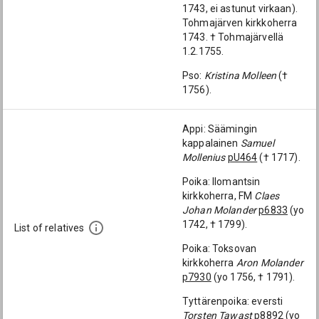
1743, ei astunut virkaan).
Tohmajärven kirkkoherra
1743. † Tohmajärvellä
1.2.1755.
Pso:
Kristina Molleen
(†
1756).
Appi: Säämingin
kappalainen
Samuel
Mollenius
pU464
(† 1717).
Poika: Ilomantsin
kirkkoherra, FM
Claes
Johan Molander
p6833
(yo
1742, † 1799).
List of relatives
Poika: Toksovan
kirkkoherra
Aron Molander
p7930
(yo 1756, † 1791).
Tyttärenpoika: eversti
Torsten Tawast
p8892
(yo