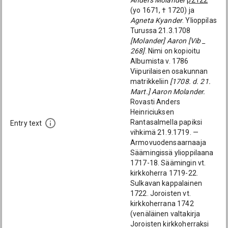
Anders Molander
p2122
(yo 1671, † 1720) ja
Agneta Kyander
. Ylioppilas
Turussa 21.3.1708
[Molander] Aaron [Vib _
268]
. Nimi on kopioitu
Albumista v. 1786
Viipurilaisen osakunnan
matrikkeliin
[1708. d. 21.
Mart.] Aaron Molander.
Rovasti Anders
Heinriciuksen
Rantasalmella papiksi
Entry text
vihkimä 21.9.1719. —
Armovuodensaarnaaja
Säämingissä ylioppilaana
1717-18. Säämingin vt.
kirkkoherra 1719-22.
Sulkavan kappalainen
1722. Joroisten vt.
kirkkoherrana 1742
(venäläinen valtakirja
Joroisten kirkkoherraksi