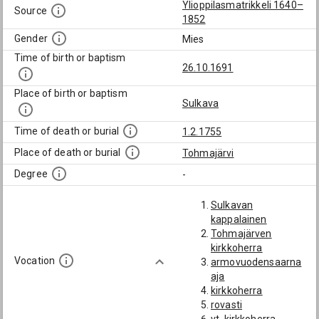
Ylioppilasmatrikkeli 1640–
Source
1852
Gender
Mies
Time of birth or baptism
26.10.1691
Place of birth or baptism
Sulkava
Time of death or burial
1.2.1755
Place of death or burial
Tohmajärvi
Degree
-
Sulkavan
kappalainen
Tohmajärven
kirkkoherra
Vocation
armovuodensaarna
aja
kirkkoherra
rovasti