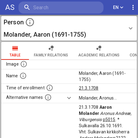
AS
EN
Person
Molander, Aaron (1691-1755)
TABLE
FAMILY RELATIONS
ACADEMIC RELATIONS
CON
Image
Molander, Aaron (1691-
Name
1755)
Time of enrollment
21.3.1708
Alternative names
Molander, Aronus
...
21.3.1708
Aaron
Molander
Aronus Andreæ,
Viburgensis
p5015
. *
Sulkavalla 26.10.1691.
Vht: Sulkavan kirkkoherra