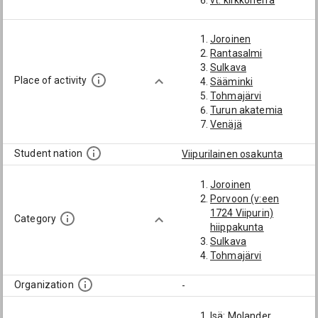
vt. kirkkoherra
Joroinen
Rantasalmi
Sulkava
Place of activity
Sääminki
Tohmajärvi
Turun akatemia
Venäjä
Student nation
Viipurilainen osakunta
Joroinen
Porvoon (v:een
1724 Viipurin)
Category
hiippakunta
Sulkava
Tohmajärvi
Organization
-
Isä: Molander,