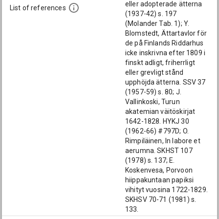
eller adopterade ätterna
List of references
(1937-42) s. 197
(Molander Tab. 1); Y.
Blomstedt, Ättartavlor för
de på Finlands Riddarhus
icke inskrivna efter 1809 i
finskt adligt, friherrligt
eller grevligt stånd
upphöjda ätterna. SSV 37
(1957-59) s. 80; J.
Vallinkoski, Turun
akatemian väitöskirjat
1642-1828. HYKJ 30
(1962-66) #797D; O.
Rimpiläinen, In labore et
aerumna. SKHST 107
(1978) s. 137; E.
Koskenvesa, Porvoon
hiippakuntaan papiksi
vihityt vuosina 1722-1829.
SKHSV 70-71 (1981) s.
133.