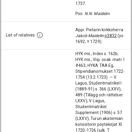
1737.
Pso:
N.N. Maidelin
.
Appi: Pietarin kirkkoherra
List of relatives
Jakob Maidelin
p3832
(yo
1692, † 1729).
HYK ms., Index s. 162b;
HYK ms., Viip. osak. matr. I
#463; HYKA TAA Eg,
Stipendianomukset 1722-
1754 (13.2.1723). — V.
Lagus, Studentmatrikel I
(1889-91) s. 366 (LXXV),
489 (Tillägg och rättelser.
LXXV); V. Lagus,
Studentmatrikel.
Supplement (1906) s. 57
(LXXV); Turun akatemian
konsistorin pöytäkirjat XI
1720-1726 (julk. T.