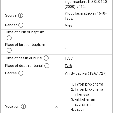
Ingermanland II. SSLS 620
(2000) #462.
Ylioppilasmatrikkeli 1640–
Source
1852
Gender
Mies
Time of birth or baptism
-
Place of birth or baptism
-
Time of death or burial
1737
Place of death or burial
Tyrö
Degree
Vihitty papiksi (18.6.1727)
Tyrön kirkkoherra
Tyrön kirkkoherra
Inkerissä
kirkkoherran
apulainen
Vocation
pappi