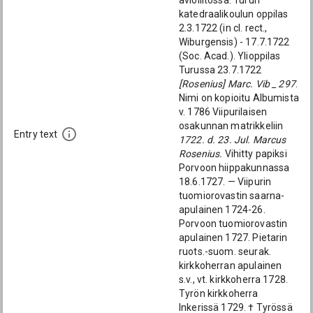
avioliitossa. Turun
katedraalikoulun oppilas
2.3.1722 (in cl. rect.,
Wiburgensis) - 17.7.1722
(Soc. Acad.). Ylioppilas
Turussa 23.7.1722
[Rosenius] Marc. Vib _ 297
.
Nimi on kopioitu Albumista
v. 1786 Viipurilaisen
osakunnan matrikkeliin
Entry text
1722. d. 23. Jul. Marcus
Rosenius.
Vihitty papiksi
Porvoon hiippakunnassa
18.6.1727. — Viipurin
tuomiorovastin saarna-
apulainen 1724-26.
Porvoon tuomiorovastin
apulainen 1727. Pietarin
ruots.-suom. seurak.
kirkkoherran apulainen
s.v., vt. kirkkoherra 1728.
Tyrön kirkkoherra
Inkerissä 1729. † Tyrössä