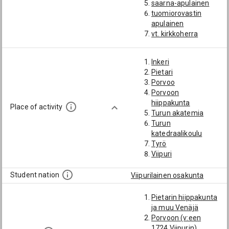
saarna-apulainen
tuomiorovastin
apulainen
vt. kirkkoherra
Inkeri
Pietari
Porvoo
Porvoon
hiippakunta
Place of activity
Turun akatemia
Turun
katedraalikoulu
Tyrö
Viipuri
Student nation
Viipurilainen osakunta
Pietarin hiippakunta
ja muu Venäjä
Porvoon (v:een
1724 Viipurin)