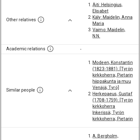
Äiti: Helsingius,
Elisabet
Käly: Maidelin, Anna
Other relatives
Maria
Vaimo: Maidelin,
N.N.
Academic relations
-
Modeen, Konstantin
(1823-1881): [Tyrön
kirkkoherra; Pietarin
hiippakunta ja muu
Venäjä; Tyrö]
Similar people
Herkepaeus, Gustaf
(1708-1759): [Tyrön
kirkkoherra
Inkerissä; Tyrön
kirkkoherra; Pietarin
hiippakunta ja muu
Venäjä; Tyrö]
A. Bergholm,
Bergman, Otto