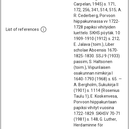
Carpelan, 1945) s. 171,
172, 256, 341, 514, 515; A.
R. Cederberg, Porvoon
hiippakunnassa vv 1722-
1728 papiksi vihityiden
List of references
luettelo. SKHS pöytäk. 10
1909-1910 (1912) s. 212;
E. Jalava (toim.), Liber
scholae Aboensis 1670-
1825-1830. SSJ 9 (1933)
passim; S. Haltsonen
(toim.), Viipurilaisen
osakunnan nimikirja I
1640-1793 (1968) s. 65. —
A. Bergholm, Sukukirja II
(1901) s. 1114 (Rosenius
Taulu 1); E. Koskenvesa,
Porvoon hiippakuntaan
papiksi vihityt vuosina
1722-1829. SKHSV 70-71
(1981) s. 148; G. Luther,
Herdaminne för