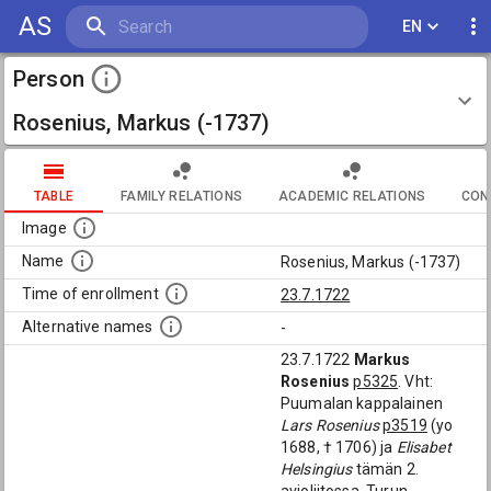
AS
EN
Person
Rosenius, Markus (-1737)
TABLE
FAMILY RELATIONS
ACADEMIC RELATIONS
CON
Image
Name
Rosenius, Markus (-1737)
Time of enrollment
23.7.1722
Alternative names
-
23.7.1722
Markus
Rosenius
p5325
. Vht:
Puumalan kappalainen
Lars Rosenius
p3519
(yo
1688, † 1706) ja
Elisabet
Helsingius
tämän 2.