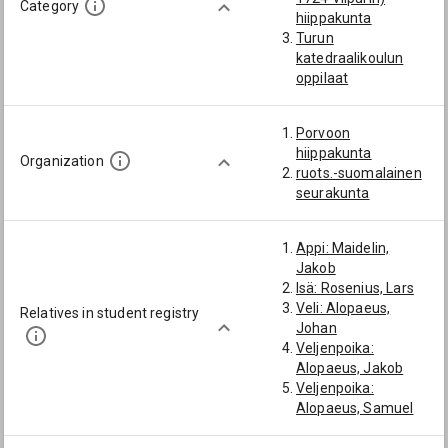
Category
hiippakunta
Turun
katedraalikoulun
oppilaat
Porvoon
hiippakunta
Organization
ruots.-suomalainen
seurakunta
Appi: Maidelin,
Jakob
Isä: Rosenius, Lars
Veli: Alopaeus,
Relatives in student registry
Johan
Veljenpoika:
Alopaeus, Jakob
Veljenpoika:
Alopaeus, Samuel