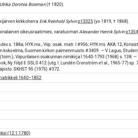
Ulrika Dorotea Boisman
(† 1820).
kijärven kirkkoherra
Erik Reinhold Sylvin
p13325
(yo 1819, † 1868).
inalainen oikeusraatimies, varatuomari
Alexander Henrik Sylvin
p135
ndex s. 188a; HYK ms., Viip. osak. matr. I #956; HYK ms. AKA:12, Konsis
in kokoelma, Suomen kirkon paimenmuisto #3409. — V. Lagus, Studentma
(toim.), Viipurilaisen osakunnan nimikirja I 1640-1793 (1968) s. 138. —
bok, Ny följd II. SSLS 412 (utg. I. Lundén Cronström et al., 1965-77) sp.
pisto. SKHST 95 (1975) #372.
matrikkeli 1640–1852
iksi (12.1.1780)