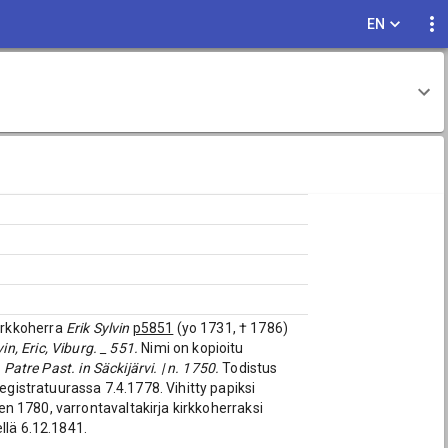
EN
kirkkoherra
Erik Sylvin
p5851
(yo 1731, † 1786)
vin, Eric, Viburg. _ 551.
Nimi on kopioitu
 Patre Past. in Säckijärvi. | n. 1750.
Todistus
istratuurassa 7.4.1778. Vihitty papiksi
n 1780, varrontavaltakirja kirkkoherraksi
llä 6.12.1841.