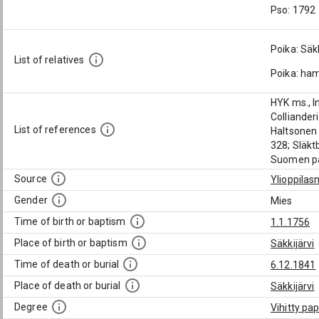
Pso: 1792
Poika: Säk
List of relatives
Poika: ham
HYK ms., I
Colliander
List of references
Haltsonen 
328; Släkt
Suomen pa
Source
Ylioppilas
Gender
Mies
Time of birth or baptism
1.1.1756
Place of birth or baptism
Säkkijärvi
Time of death or burial
6.12.1841
Place of death or burial
Säkkijärvi
Degree
Vihitty pap