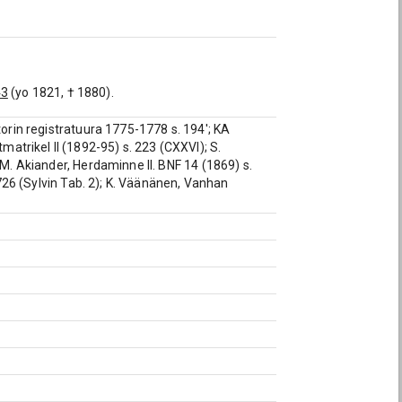
43
(yo 1821, † 1880).
torin registratuura 1775-1778 s. 194'; KA
trikel II (1892-95) s. 223 (CXXVI); S.
 M. Akiander, Herdaminne II. BNF 14 (1869) s.
 726 (Sylvin Tab. 2); K. Väänänen, Vanhan