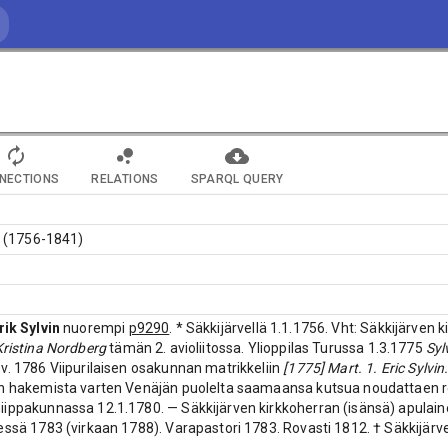
NECTIONS
RELATIONS
SPARQL QUERY
ik (1756-1841)
rik Sylvin
nuorempi
p9290
. * Säkkijärvellä 1.1.1756. Vht: Säkkijärven 
ristina Nordberg
tämän 2. avioliitossa. Ylioppilas Turussa 1.3.1775
Syl
v. 1786 Viipurilaisen osakunnan matrikkeliin
[1775] Mart. 1. Eric Sylvin.
n hakemista varten Venäjän puolelta saamaansa kutsua noudattaen reg
ippakunnassa 12.1.1780. — Säkkijärven kirkkoherran (isänsä) apulaine
essä 1783 (virkaan 1788). Varapastori 1783. Rovasti 1812. † Säkkijärve