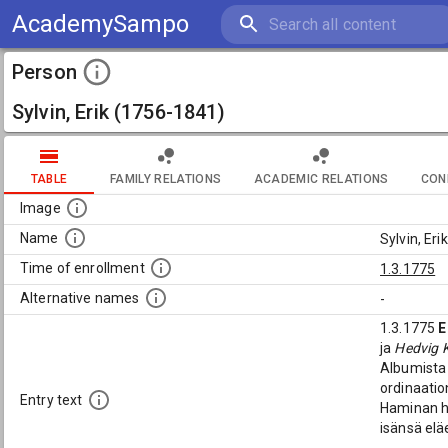
AcademySampo
Person
Sylvin, Erik (1756-1841)
TABLE
FAMILY RELATIONS
ACADEMIC RELATIONS
CON
Image
Name
Sylvin, Er
Time of enrollment
1.3.1775
Alternative names
-
1.3.1775
E
ja
Hedvig K
Albumista 
ordinaatio
Entry text
Haminan hi
isänsä elä