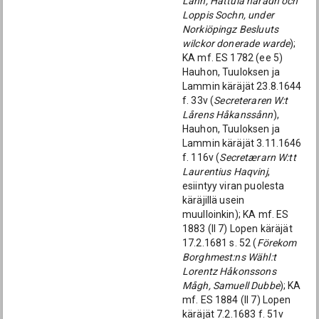
Lähn, Hattula häradh och
Loppis Sochn, under
Norkiöpingz Besluuts
wilckor donerade warde
);
KA mf. ES 1782 (ee 5)
Hauhon, Tuuloksen ja
Lammin käräjät 23.8.1644
f. 33v (
Secreteraren W:t
Lårens Håkanssånn
),
Hauhon, Tuuloksen ja
Lammin käräjät 3.11.1646
f. 116v (
Secretærarn W:tt
Laurentius Haqvinj
,
esiintyy viran puolesta
käräjillä usein
muulloinkin); KA mf. ES
1883 (ll 7) Lopen käräjät
17.2.1681 s. 52 (
Förekom
Borghmest:ns Wähl:t
Lorentz Håkonssons
Mågh, Samuell Dubbe
); KA
mf. ES 1884 (ll 7) Lopen
käräjät 7.2.1683 f. 51v