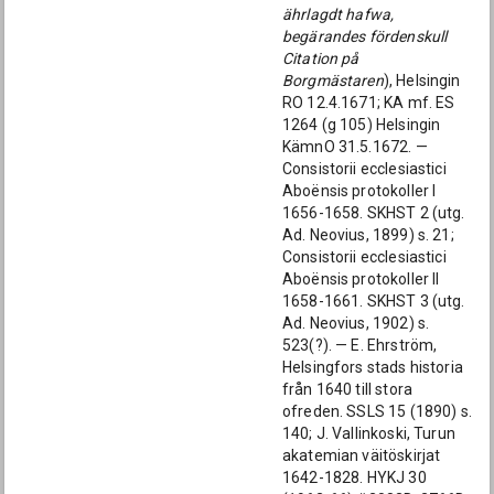
ährlagdt hafwa,
begärandes fördenskull
Citation på
Borgmästaren
), Helsingin
RO 12.4.1671; KA mf. ES
1264 (g 105) Helsingin
KämnO 31.5.1672. —
Consistorii ecclesiastici
Aboënsis protokoller I
1656-1658. SKHST 2 (utg.
Ad. Neovius, 1899) s. 21;
Consistorii ecclesiastici
Aboënsis protokoller II
1658-1661. SKHST 3 (utg.
Ad. Neovius, 1902) s.
523(?). — E. Ehrström,
Helsingfors stads historia
från 1640 till stora
ofreden. SSLS 15 (1890) s.
140; J. Vallinkoski, Turun
akatemian väitöskirjat
1642-1828. HYKJ 30