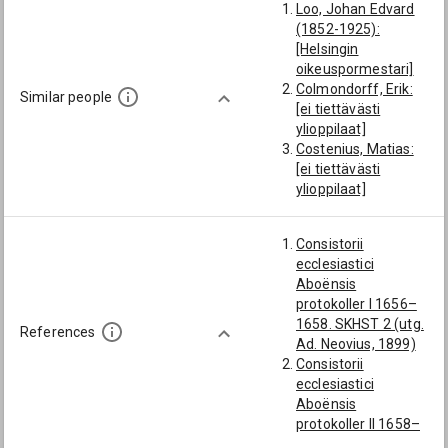
Loo, Johan Edvard
(1852-1925):
[Helsingin
oikeuspormestari]
Colmondorff, Erik:
Similar people
[ei tiettävästi
ylioppilaat]
Costenius, Matias:
[ei tiettävästi
ylioppilaat]
Johan (Henrici): [ei
tiettävästi
Consistorii
ylioppilaat]
ecclesiastici
Johan (Martini): [ei
Aboënsis
tiettävästi
protokoller I 1656–
ylioppilaat]
1658. SKHST 2 (utg.
Ritz, Georg Johan
References
Ad. Neovius, 1899)
(1701-): [ei
Consistorii
tiettävästi
ecclesiastici
ylioppilaat]
Aboënsis
Cavonius, Gustaf
protokoller II 1658–
Adolf (1805-1856):
1661. SKHST 3 (utg.