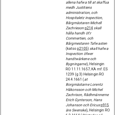
allena hafwa till at skaffua
medh Justitiens
administration, och
Hospitaletz inspection,
Bårgmästaren Michell
Zachrieson
p214
skall
hålla handh öf:r
Commertien, och
Bårgmestaren Tafwasten
(katso
p2105
)
skall hafwa
Inspection öfwer
handtwärkene och
Bygningarne
), Helsingin
RO 11.11.1657; KA mf. ES
1239 (g 3) Helsingin RO
24.4.1661 (
at
Borgmästarne Lorentz
Håkonsson och Michel
Zachrison, Rådhmännerne
Erich Gynterson, Hans
Johanson och Ericus
p915
äre Swenske
), Helsingin RO