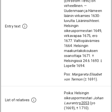
(Ehrström 1890) on
virheellinen. —
Uudenmaan ja Hämeen
läänin virkamies 1630-
luvulta. Lääninsihteeri.
Helsingin
Entry text
oikeuspormestari 1649,
virkavapaa 1675, ero
1677. Valtiopäivämies
1664. Helsingin
maakuntakokouksen
osanottaja 1671. †
Helsingissä 24.6.1693. ‡
Lopelle 1694.
Pso:
Margareta Elisabet
von Termon
(‡ 1691).
Poika: Helsingin
oikeuspormestari
Johan
List of relatives
Laurentz
p2053
(yo
(1669), † 1710).