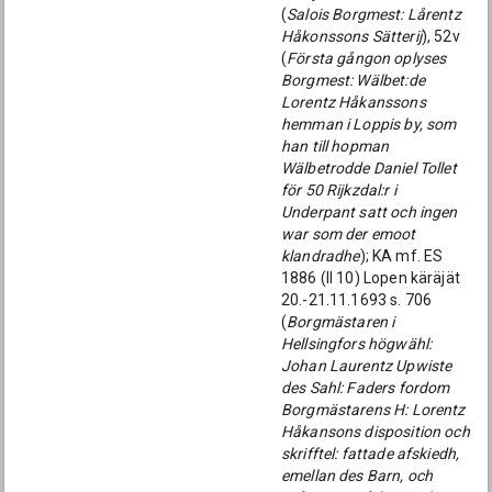
(
Salois Borgmest: Lårentz
Håkonssons Sätterij
), 52v
(
Första gångon oplyses
Borgmest: Wälbet:de
Lorentz Håkanssons
hemman i Loppis by, som
han till hopman
Wälbetrodde Daniel Tollet
för 50 Rijkzdal:r i
Underpant satt och ingen
war som der emoot
klandradhe
); KA mf. ES
1886 (ll 10) Lopen käräjät
20.-21.11.1693 s. 706
(
Borgmästaren i
Hellsingfors högwähl:
Johan Laurentz Upwiste
des Sahl: Faders fordom
Borgmästarens H: Lorentz
Håkansons disposition och
skrifftel: fattade afskiedh,
emellan des Barn, och