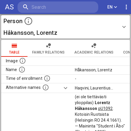
AS
EN
Person
Håkansson, Lorentz
TABLE
FAMILY RELATIONS
ACADEMIC RELATIONS
CON
Image
Name
Håkansson, Lorentz
Time of enrollment
-
Alternative names
Haqvini, Laurentius
...
(ei ole tiettävästi
ylioppilas)
Lorentz
Håkansson
pU1092
.
Kotoisin Ruotsista
(Helsingin RO 24.4.1661).
— Maininta "Student i Åbo"