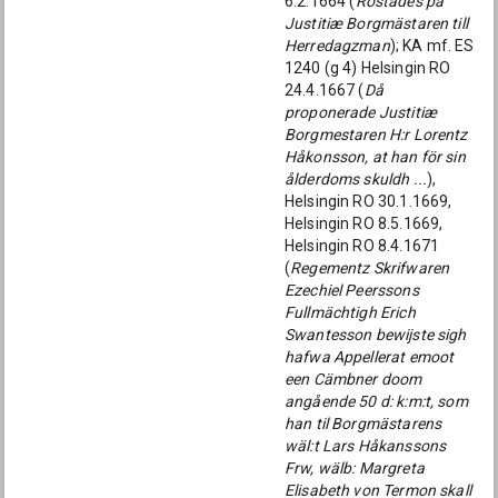
6.2.1664 (
Röstades på
Justitiæ Borgmästaren till
Herredagzman
); KA mf. ES
1240 (g 4) Helsingin RO
24.4.1667 (
Då
proponerade Justitiæ
Borgmestaren H:r Lorentz
Håkonsson, at han för sin
ålderdoms skuldh ...
),
Helsingin RO 30.1.1669,
Helsingin RO 8.5.1669,
Helsingin RO 8.4.1671
(
Regementz Skrifwaren
Ezechiel Peerssons
Fullmächtigh Erich
Swantesson bewijste sigh
hafwa Appellerat emoot
een Cämbner doom
angående 50 d: k:m:t, som
han til Borgmästarens
wäl:t Lars Håkanssons
Frw, wälb: Margreta
Elisabeth von Termon skall