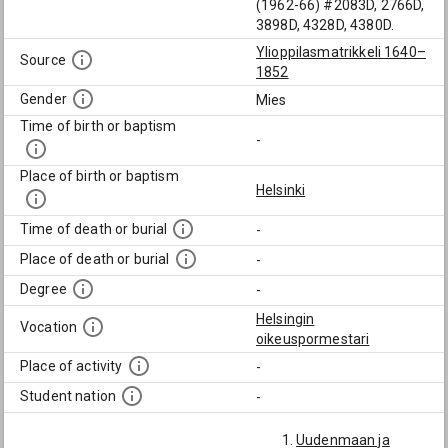
(1962-66) #2083D, 2766D,
3898D, 4328D, 4380D.
Ylioppilasmatrikkeli 1640–
Source
1852
Gender
Mies
Time of birth or baptism
-
Place of birth or baptism
Helsinki
Time of death or burial
-
Place of death or burial
-
Degree
-
Helsingin
Vocation
oikeuspormestari
Place of activity
-
Student nation
-
Uudenmaan ja