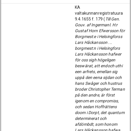
KA
valtakunnanregistratuura
9.4.1655 f. 179 (
Till Gen.
Gouv. af Ingermanl. H:r
Gustaf Horn Efwersson för
Borgmest:e i Helsingforss
Lars Håckansson ...
borgmest:n i Helsingfors
Lars Håckansson hafwer
för oss sigh högeligen
beswärat, att endoch uthi
een arfrets, emellan sig
uppå den eena sijdan och
hans Swåger och hustrus
broder Christopher Terman
på den andre, är först
igenom en compromiss,
och sedan Hoffrättens
doom i Dorpt, det quantum
determinerat och
afdömbdt, som honom
Lars Håckansson hafwa