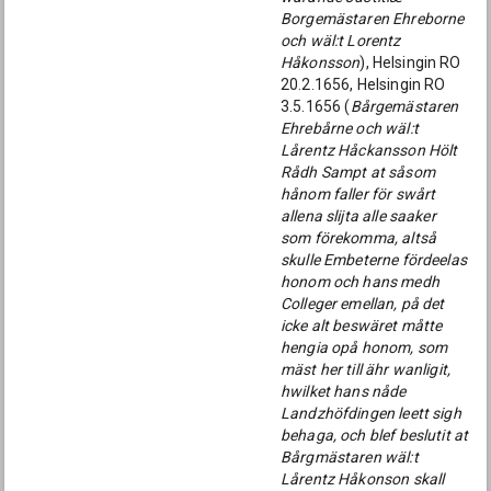
Borgemästaren Ehreborne
och wäl:t Lorentz
Håkonsson
), Helsingin RO
20.2.1656, Helsingin RO
3.5.1656 (
Bårgemästaren
Ehrebårne och wäl:t
Lårentz Håckansson Hölt
Rådh Sampt at såsom
hånom faller för swårt
allena slijta alle saaker
som förekomma, altså
skulle Embeterne fördeelas
honom och hans medh
Colleger emellan, på det
icke alt beswäret måtte
hengia opå honom, som
mäst her till ähr wanligit,
hwilket hans nåde
Landzhöfdingen leett sigh
behaga, och blef beslutit at
Bårgmästaren wäl:t
Lårentz Håkonson skall