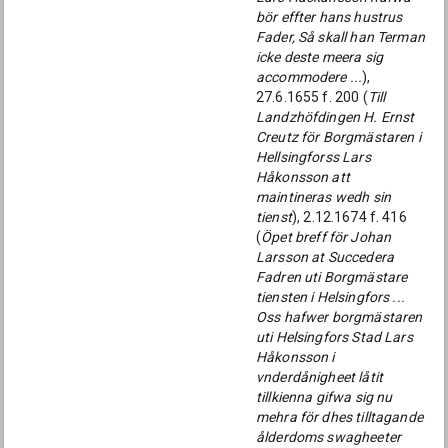
bör effter hans hustrus
Fader, Så skall han Terman
icke deste meera sig
accommodere ...
),
27.6.1655 f. 200 (
Till
Landzhöfdingen H. Ernst
Creutz för Borgmästaren i
Hellsingforss Lars
Håkonsson att
maintineras wedh sin
tienst
), 2.12.1674 f. 416
(
Öpet breff för Johan
Larsson at Succedera
Fadren uti Borgmästare
tiensten i Helsingfors ...
Oss hafwer borgmästaren
uti Helsingfors Stad Lars
Håkonsson i
vnderdånigheet låtit
tillkienna gifwa sig nu
mehra för dhes tilltagande
ålderdoms swagheeter