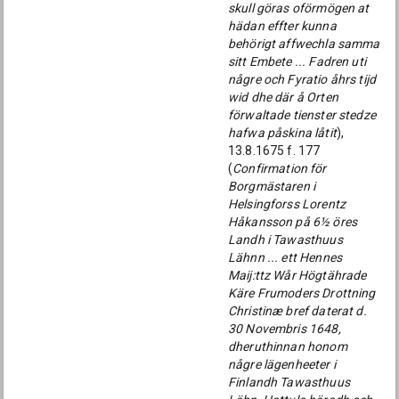
skull göras oförmögen at
hädan effter kunna
behörigt affwechla samma
sitt Embete ... Fadren uti
någre och Fyratio åhrs tijd
wid dhe där å Orten
förwaltade tienster stedze
hafwa påskina låtit
),
13.8.1675 f. 177
(
Confirmation för
Borgmästaren i
Helsingforss Lorentz
Håkansson på 6½ öres
Landh i Tawasthuus
Lähnn ... ett Hennes
Maij:ttz Wår Högtährade
Käre Frumoders Drottning
Christinæ bref daterat d.
30 Novembris 1648,
dheruthinnan honom
någre lägenheeter i
Finlandh Tawasthuus