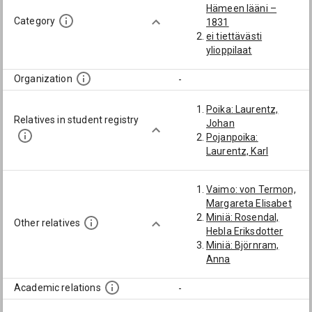
Hämeen lääni –
Category
1831
ei tiettävästi
ylioppilaat
Organization
-
Poika: Laurentz,
Relatives in student registry
Johan
Pojanpoika:
Laurentz, Karl
Vaimo: von Termon,
Margareta Elisabet
Miniä: Rosendal,
Other relatives
Hebla Eriksdotter
Miniä: Björnram,
Anna
Academic relations
-