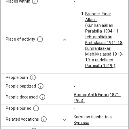
Places within
-
Brander, Einar
Albert
(Kunnanlääkäri
Paraisilla 1904-11,
tehtaanlääkäri
Place of activity
Karhulassa 1911-18,
kunnanlääkäri
Miehikkälässä 1918-
19 ja uudelleen
Paraisilla 1919-)
Brandt, Karin
Margaretha
People born
-
(Karhulan ruots.
People baptized
-
alakansakoulun
opett. 1919-22)
Aarnio, Antti Einar (1871-
People deceased
Kramer, Anders
1903)
(Brändö villastads
People buried
-
ab:n toim.joht.
Karhulan tilanhoitaja
1914-29, Karhula
Related vocations
Kymissä
...
oy:n 1915-41.)