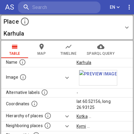
AS
EN
Place
Karhula
TABLE
MAP
TIMELINE
SPARQL QUERY
Name
Karhula
Image
Alternative labels
-
lat 60.52156, long
Coordinates
26.93125
Hierarchy of places
Kotka
...
Neighboring places
Kymi
...