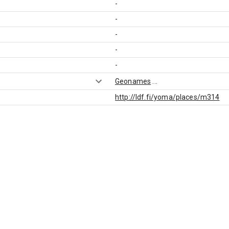
-
-
-
-
-
Geonames
...
http://ldf.fi/yoma/places/m314