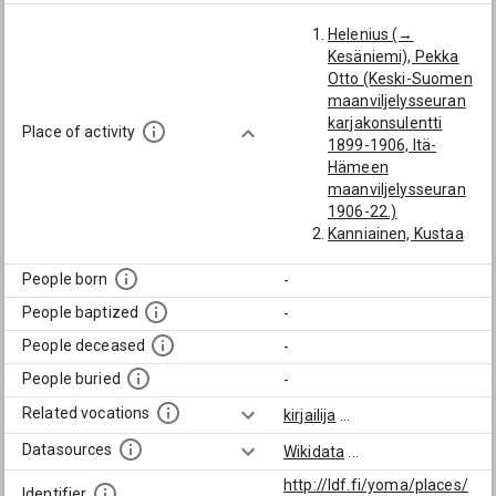
Helenius (→
Kesäniemi), Pekka
Otto (Keski-Suomen
maanviljelysseuran
karjakonsulentti
Place of activity
1899-1906, Itä-
Hämeen
maanviljelysseuran
1906-22.)
Kanniainen, Kustaa
(Kyösti) Aatu (Keski-
Suomen
People born
-
päätoimittaja 1893-
People baptized
-
1906, Tampereen
Sanomien 1906-15.)
People deceased
-
Mällinen (→ Järvi),
People buried
-
Kaarlo Aukusti
(Lehtimies (muun
Related vocations
kirjailija
...
muassa Keski-
Datasources
Wikidata
...
Suomen
päätoimittaja 1910-
http://ldf.fi/yoma/places/
Identifier