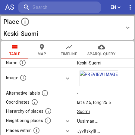
AS
EN
Place
Keski-Suomi
TABLE
MAP
TIMELINE
SPARQL QUERY
Name
Keski-Suomi
Image
Alternative labels
-
Coordinates
lat 62.5, long 25.5
Hierarchy of places
Suomi
Neighboring places
Uusimaa
...
Places within
Jyväskylä
...