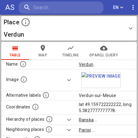
AS
EN
Place
Verdun
TABLE
MAP
TIMELINE
SPARQL QUERY
Name
Verdun
Image
Alternative labels
Verdun-sur-Meuse
lat 49.159722222222, long
Coordinates
5.3827777777778
Hierarchy of places
Ranska
...
Neighboring places
Pariisi
...