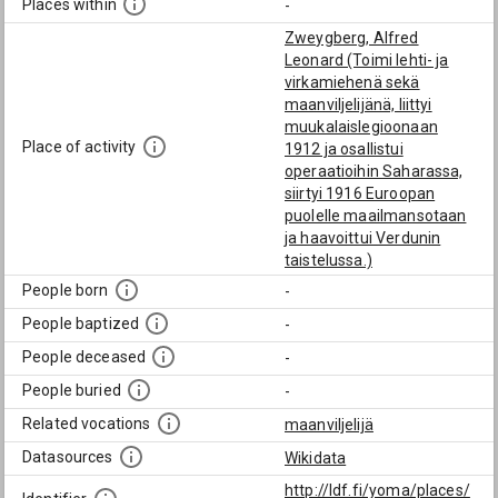
Places within
-
Zweygberg, Alfred
Leonard (Toimi lehti- ja
virkamiehenä sekä
maanviljelijänä, liittyi
muukalaislegioonaan
Place of activity
1912 ja osallistui
operaatioihin Saharassa,
siirtyi 1916 Euroopan
puolelle maailmansotaan
ja haavoittui Verdunin
taistelussa.)
People born
-
People baptized
-
People deceased
-
People buried
-
Related vocations
maanviljelijä
Datasources
Wikidata
http://ldf.fi/yoma/places/