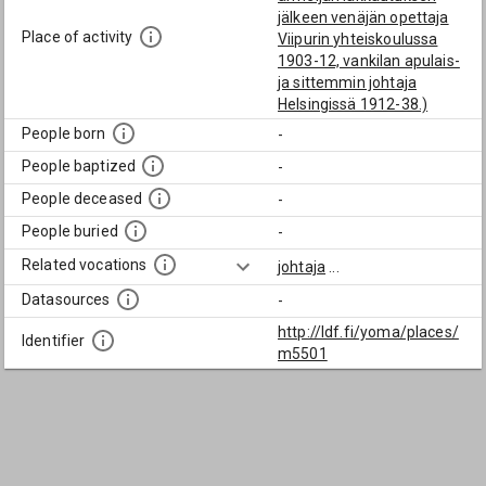
jälkeen venäjän opettaja
Place of activity
Viipurin yhteiskoulussa
1903-12, vankilan apulais-
ja sittemmin johtaja
Helsingissä 1912-38.)
People born
-
People baptized
-
People deceased
-
People buried
-
Related vocations
johtaja
...
Datasources
-
http://ldf.fi/yoma/places/
Identifier
m5501