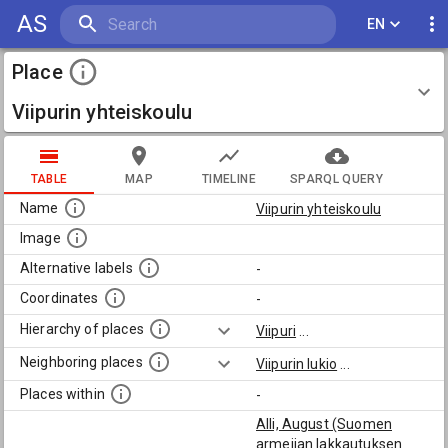
AS
EN
Place
Viipurin yhteiskoulu
TABLE
MAP
TIMELINE
SPARQL QUERY
Name
Viipurin yhteiskoulu
Image
Alternative labels
-
Coordinates
-
Hierarchy of places
Viipuri
...
Neighboring places
Viipurin lukio
...
Places within
-
Alli, August (Suomen
armeijan lakkautuksen