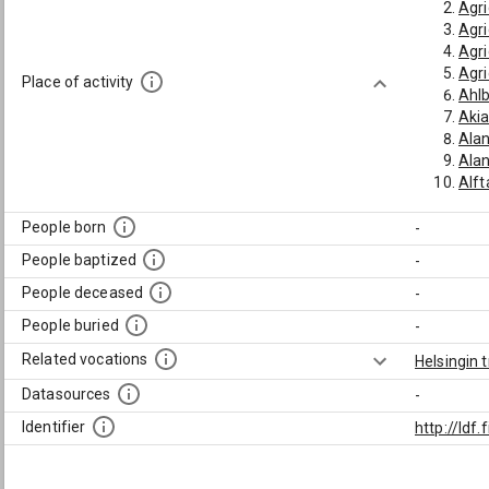
Agri
Agri
Agri
Agri
Place of activity
Ahlb
Akia
Alan
Alan
Alft
Allé
Alop
People born
-
Andb
People baptized
-
Andb
Appe
People deceased
-
Appe
People buried
-
Arck
Argi
Related vocations
Helsingin t
Asch
Datasources
-
Asp,
Asp,
Identifier
http://ld
Asp,
Aspe
Barc