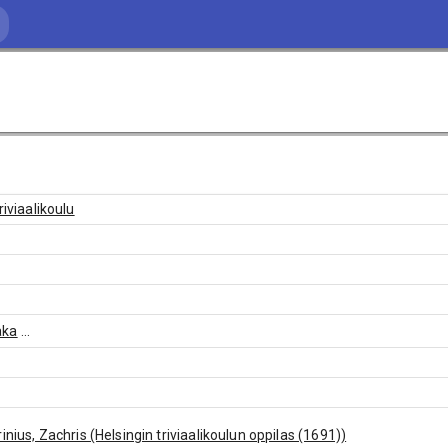
riviaalikoulu
aka
...
inius, Zachris (Helsingin triviaalikoulun oppilas (1691))