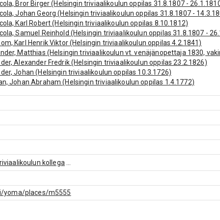
cola, Bror Birger (Helsingin triviaalikoulun oppilas 31.8.1807 - 26.1.1810
cola, Johan Georg (Helsingin triviaalikoulun oppilas 31.8.1807 - 14.3.18
cola, Karl Robert (Helsingin triviaalikoulun oppilas 8.10.1812)
cola, Samuel Reinhold (Helsingin triviaalikoulun oppilas 31.8.1807 - 26.
om, Karl Henrik Viktor (Helsingin triviaalikoulun oppilas 4.2.1841)
nder, Matthias (Helsingin triviaalikoulun vt. venäjänopettaja 1830, va
der, Alexander Fredrik (Helsingin triviaalikoulun oppilas 23.2.1826)
der, Johan (Helsingin triviaalikoulun oppilas 10.3.1726)
an, Johan Abraham (Helsingin triviaalikoulun oppilas 1.4.1772)
n, August (Helsingin triviaalikoulun oppilas 3.11.1835)
aeus, Johan Adolf (Helsingin triviaalikoulun oppilas 30.8.1830 - 1831 (
erg, Adolf (Helsingin triviaalikoulun oppilas 14.4.1818)
erg, Johan August (Helsingin triviaalikoulun oppilas 17.4.1827)
lroth, Isak Johan (Helsingin triviaalikoulun oppilas 27.9.1736 - 1739)
lroth, Otto Magnus (Helsingin triviaalikoulun alempi kollega ja apolog
enholtz, Gustaf Ludvig (Helsingin triviaalikoulun oppilas 15.2.1816)
llander, Karl Gustaf (Helsingin triviaalikoulun rehtori)
riviaalikoulun kollega
...
an, Petter (Helsingin triviaalikoulun oppilas 21.1.1723)
 Anders Erik (Helsingin triviaalikoulun kollega)
 Johan (Helsingin triviaalikoulun oppilas 23.10.1728)
f.fi/yoma/places/m5555
 Matias (Helsingin triviaalikoulun oppilas 12.2.1723)
lin, Jakob (Helsingin triviaalikoulun oppilas 1.12.1692 - 16.12.1701 (die
k, Gustaf Vilhelm (Helsingin triviaalikoulun oppilas 13.10.1768 - 7.2.177