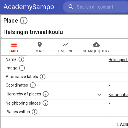
AcademySampo
Place
Helsingin triviaalikoulu
TABLE
MAP
TIMELINE
SPARQL QUERY
Name
Helsingin t
Image
Alternative labels
-
Coordinates
-
Hierarchy of places
Kruununh
Neighboring places
-
Places within
-
Achr