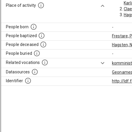
Karl
Place of activity
Clae
Hags
People born
-
People baptized
Frestare, 
People deceased
Hagsten, N
People buried
-
Related vocations
komminist
Datasources
Geoname
Identifier
http://ld