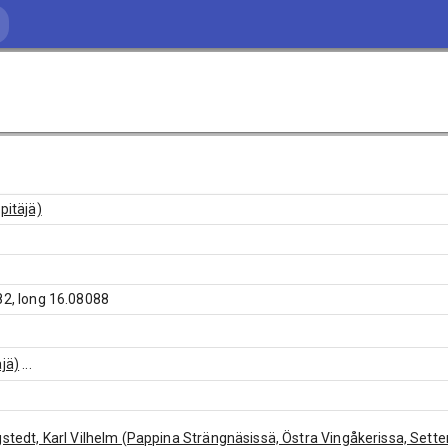
pitäjä)
82, long 16.08088
äjä)
...
stedt, Karl Vilhelm (Pappina Strängnäsissä, Östra Vingåkerissa, Sett