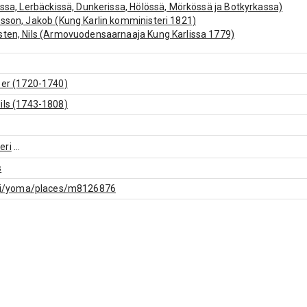
issa, Lerbäckissä, Dunkerissa, Hölössä, Mörkössä ja Botkyrkassa)
sson, Jakob (Kung Karlin komministeri 1821)
ten, Nils (Armovuodensaarnaaja Kung Karlissa 1779)
Per (1720-1740)
ils (1743-1808)
eri
...
s
f.fi/yoma/places/m8126876