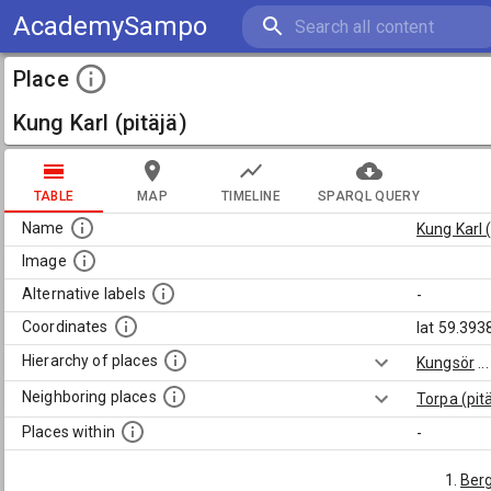
AcademySampo
Place
Kung Karl (pitäjä)
TABLE
MAP
TIMELINE
SPARQL QUERY
Name
Kung Karl (
Image
Alternative labels
-
Coordinates
lat 59.393
Hierarchy of places
Kungsör
...
Neighboring places
Torpa (pit
Places within
-
Berg