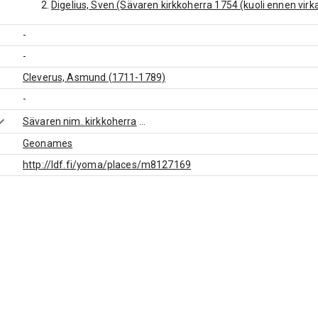
Digelius, Sven (Sävaren kirkkoherra 1754 (kuoli ennen vir
-
-
Cleverus, Asmund (1711-1789)
-
Sävaren nim. kirkkoherra
...
Geonames
http://ldf.fi/yoma/places/m8127169