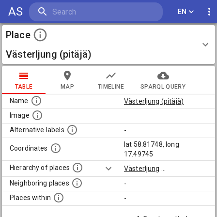
AS
EN
Place
Västerljung (pitäjä)
TABLE
MAP
TIMELINE
SPARQL QUERY
Name
Västerljung (pitäjä)
Image
Alternative labels
-
lat 58.81748, long
Coordinates
17.49745
Hierarchy of places
Västerljung
...
Neighboring places
-
Places within
-