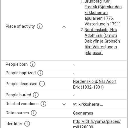
Brunberg, Karl
Fredrik (Björnlundan
kirkkoherran
apulainen 1776,
Västerljungin 1791)
Place of activity
Nordenskiöld, Nils
Adolf Erik (Omisti
Dalbyön ja Grönsön
tilat Västerljungin
pitäjässä)
Swaan, Erik
(Västerljungin vt.
People born
-
kirkkoherra 1681)
People baptized
-
Nordenskiöld, Nils Adolf
People deceased
Erik (1832-1901)
People buried
-
Related vocations
vt. kirkkoherra
...
Datasources
Geonames
http://ldf.fi/yoma/places/
Identifier
m8128009