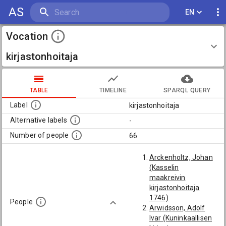
AS
EN
Vocation
kirjastonhoitaja
TABLE
TIMELINE
SPARQL QUERY
Label
kirjastonhoitaja
Alternative labels
-
Number of people
66
Arckenholtz, Johan
(Kasselin
maakreivin
kirjastonhoitaja
1746)
People
Arwidsson, Adolf
Ivar (Kuninkaallisen