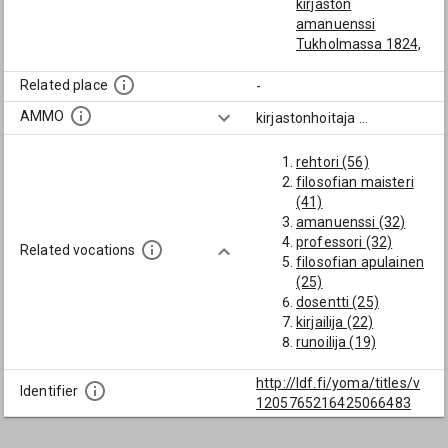
kirjaston
amanuenssi
Tukholmassa 1824,
kirjastonhoitaja
1843)
Related place
-
Backman, Sven
AMMO
kirjastonhoitaja
...
Johan
Bergholm, Axel
rehtori (56)
Herman
filosofian maisteri
Blomqvist,
(41)
Alexander
amanuenssi (32)
(Helsingin
professori (32)
kaupunginkirjaston
Related vocations
filosofian apulainen
kirjastonhoitaja
(25)
1826)
dosentti (25)
Bonsdorff, Johan
kirjailija (22)
(Turun akatemian
runoilija (19)
(vuodesta 1828
sihteeri (17)
Aleksanterin
pappi (16)
http://ldf.fi/yoma/titles/v
yliopiston)
Identifier
tiedekunnan
1205765216425066483
itämaisten kielten
promoottori (15)
dosentti 1794,
osakunnan
konsistorin