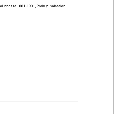
hallinnossa 1881-1901, Porin yl. sairaalan
6)
sekä kaupungin ja säästöpankin kamreeri
sessa)