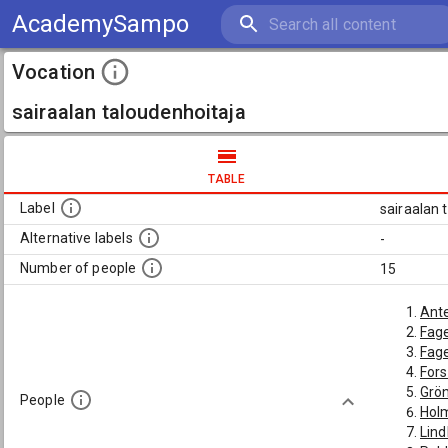
AcademySampo
Vocation
sairaalan taloudenhoitaja
TABLE
Label
sairaalan 
Alternative labels
-
Number of people
15
Ante
Fag
Fage
For
Grön
People
Holm
Lind