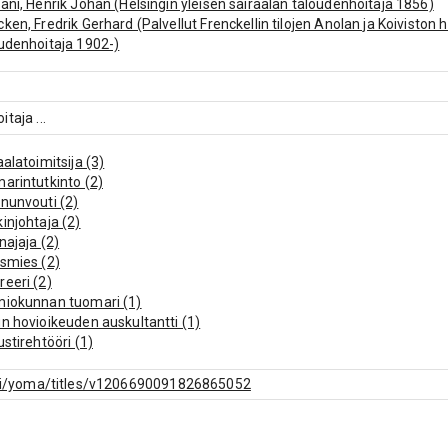
ani, Henrik Johan (Helsingin yleisen sairaalan taloudenhoitaja 1856)
ken, Fredrik Gerhard (Palvellut Frenckellin tilojen Anolan ja Koiviston 
udenhoitaja 1902-)
man, Nils Edvard (Oulun läänin yleisen sairaalan taloudenhoitaja 185
ko, Fredrik (Sairaalan taloudenhoitaja, paloapuyhtiön piiriasiamies 
avalassa)
itaja
...
lman, Bertel Joakim
lberg, Henrik
aalatoimitsija (3)
nen, Edvard Kasimir (Sairaalan taloudenhoitaja ja asianajaja Nurmek
arintutkinto (2)
lius, Henrik
nunvouti (2)
injohtaja (2)
najaja (2)
smies (2)
eeri (2)
miokunnan tuomari (1)
n hovioikeuden auskultantti (1)
ustirehtööri (1)
an hovioikeuden auskultantti (1)
n lääninsairaalan taloudenhoitaja (1)
f.fi/yoma/titles/v1206690091826865052