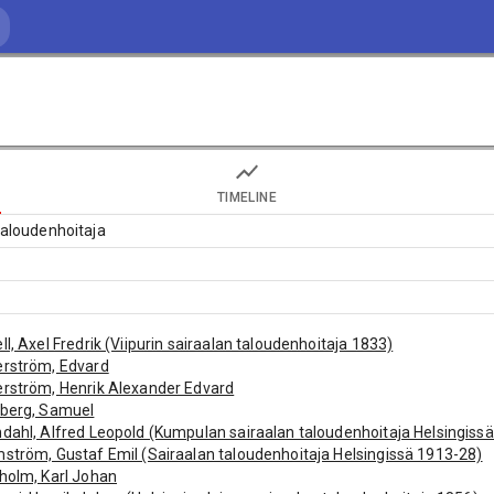
TIMELINE
taloudenhoitaja
ll, Axel Fredrik (Viipurin sairaalan taloudenhoitaja 1833)
erström, Edvard
rström, Henrik Alexander Edvard
sberg, Samuel
dahl, Alfred Leopold (Kumpulan sairaalan taloudenhoitaja Helsingiss
ström, Gustaf Emil (Sairaalan taloudenhoitaja Helsingissä 1913-28)
holm, Karl Johan