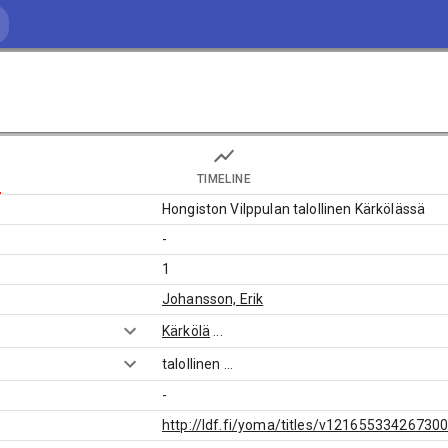
TIMELINE
Hongiston Vilppulan talollinen Kärkölässä
-
1
Johansson, Erik
Kärkölä
...
talollinen
...
-
http://ldf.fi/yoma/titles/v12165533426730