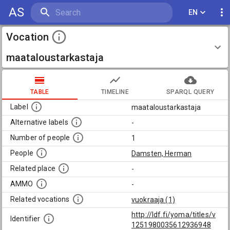
AS
EN
Vocation
maataloustarkastaja
TABLE
TIMELINE
SPARQL QUERY
Label
maataloustarkastaja
Alternative labels
-
Number of people
1
People
Damsten, Herman
Related place
-
AMMO
-
Related vocations
vuokraaja (1)
http://ldf.fi/yoma/titles/v
Identifier
1251980035612936948