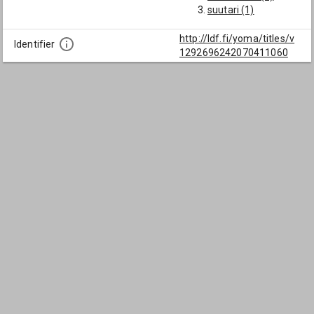
suutari (1)
http://ldf.fi/yoma/titles/v
Identifier
1292696242070411060