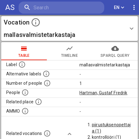
AS
EN
Vocation
mallasvalmistetarkastaja
TABLE
TIMELINE
SPARQL QUERY
Label
mallasvalmistetarkastaja
Alternative labels
-
Number of people
1
People
Hartman, Gustaf Fredrik
Related place
-
AMMO
-
piirustuksenopettaj
a (1)
Related vocations
kontrollööri (1)