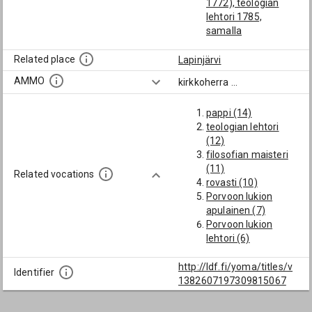
1772), teologian
lehtori 1785,
samalla
palkkapitäjänsä
Lapinjärven
Related place
Lapinjärvi
kirkkoherra 1785)
AMMO
kirkkoherra
...
Bonsdorff, Petter
(Porvoon lukion
pappi (14)
apulainen 1746,
teologian lehtori
matematiikan ja
(12)
logiikan lehtori
filosofian maisteri
1750, teologian
(11)
lehtori 1750,
Related vocations
rovasti (10)
samalla
Porvoon lukion
palkkapitäjänsä
apulainen (7)
Lapinjärven
Porvoon lukion
kirkkoherra 1750-
lehtori (6)
52)
teologian tohtori (4)
Borenius, Alexander
lehtori (4)
http://ldf.fi/yoma/titles/v
Ferdinand (Samalla
Identifier
poliitikko (3)
1382607197309815067
palkkapitäjänsä
Porvoon
Lapinjärven
tuomiorovasti (3)
kirkkoherra 1852)