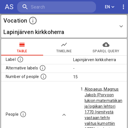
AS
EN
Vocation
Lapinjärven kirkkoherra
TABLE
TIMELINE
SPARQL QUERY
Label
Lapinjärven kirkkoherra
Alternative labels
-
Number of people
15
Alopaeus, Magnus
Jakob (Porvoon
lukion matematiikan
ja logiikan lehtori
1770 (nimitystä
People
vastaan tehty
valitus kumottiin