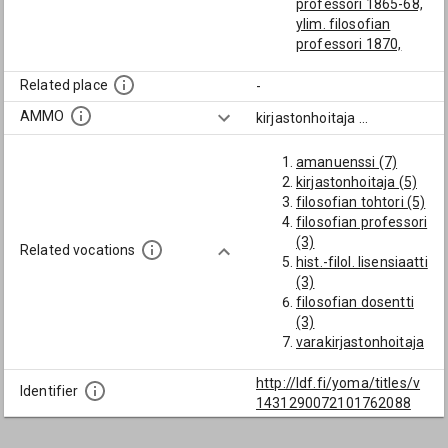
professori 1865-68,
ylim. filosofian
professori 1870,
yliopiston
kirjastonhoitaja
Related place
-
1873, ero 1912)
AMMO
kirjastonhoitaja
...
Collan, Karl
Ingelius, Gustaf
amanuenssi (7)
Edvard
kirjastonhoitaja (5)
Törnegren, Karl
filosofian tohtori (5)
Vilhelm
filosofian professori
(3)
Related vocations
hist.-filol. lisensiaatti
(3)
filosofian dosentti
(3)
varakirjastonhoitaja
(2)
säveltäjä (2)
http://ldf.fi/yoma/titles/v
Identifier
riemumaisteri (2)
1431290072101762088
hist.-filol.
kandidaatti (2)