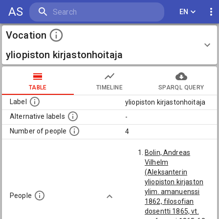
AS
EN
Vocation
yliopiston kirjastonhoitaja
TABLE
TIMELINE
SPARQL QUERY
Label
yliopiston kirjastonhoitaja
Alternative labels
-
Number of people
4
Bolin, Andreas
Vilhelm
(Aleksanterin
yliopiston kirjaston
ylim. amanuenssi
People
1862, filosofian
dosentti 1865, vt.