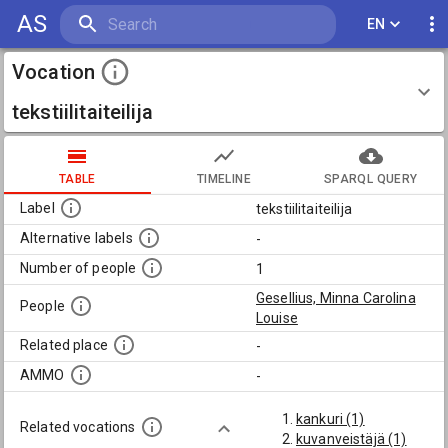
AS
EN
Vocation
tekstiilitaiteilija
TABLE
TIMELINE
SPARQL QUERY
Label
tekstiilitaiteilija
Alternative labels
-
Number of people
1
Gesellius, Minna Carolina
People
Louise
Related place
-
AMMO
-
kankuri (1)
Related vocations
kuvanveistäjä (1)