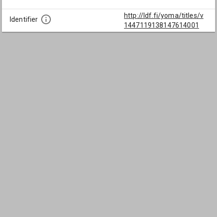
http://ldf.fi/yoma/titles/v
Identifier
1447119138147614001