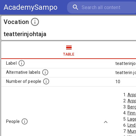
AcademySampo
Vocation
teatterinjohtaja
TABLE
Label
teatterinj
Alternative labels
teatterin j
Number of people
10
Arpp
Arpp
Berg
Finn
Lage
People
Lind
Murr