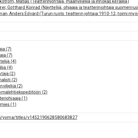
ström, Matias (Teatterinjohtaja, maanviljelijä ja innokas keräilijä)
er, Gotthard Konrad (Näyttelijä, ohjaaja ja teatterinjohtaja suomenruot
an, Anders Edvard (Turun ruots. teatterin johtaja 1910-12, toimi myös 
eldorf, München, Hampuri, filmiyhtiö Ufa).)
aja (7)
aja (7)
telijä (4)
ilija (4)
täjä (2)
nalisti (2)
viljelijä (2)
malehtiekspeditööri (2)
teriohjaaja (1)
imies (1)
n hovioikeuden auskultantti (1)
tikko (1)
f.fi/yoma/titles/v1452190628580683827