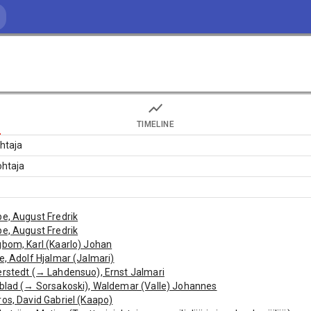
TIMELINE
ohtaja
ohtaja
e, August Fredrik
e, August Fredrik
bom, Karl (Kaarlo) Johan
e, Adolf Hjalmar (Jalmari)
rstedt (→ Lahdensuo), Ernst Jalmari
blad (→ Sorsakoski), Waldemar (Valle) Johannes
os, David Gabriel (Kaapo)