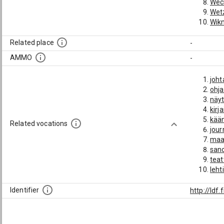
Weck
Wetz
Wikm
Düss
Related place
-
AMMO
-
joht
ohja
näyt
kirja
kään
Related vocations
jour
maan
sano
teat
leht
Turu
polii
Identifier
http://ld