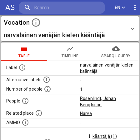
AS
EN
Vocation
narvalainen venäjän kielen kääntäjä
TABLE
TIMELINE
SPARQL QUERY
narvalainen venäjän kielen
Label
kääntäjä
Alternative labels
-
Number of people
1
Rosenlindt, Johan
People
Bengtsson
Related place
Narva
AMMO
-
kääntäjä (1)