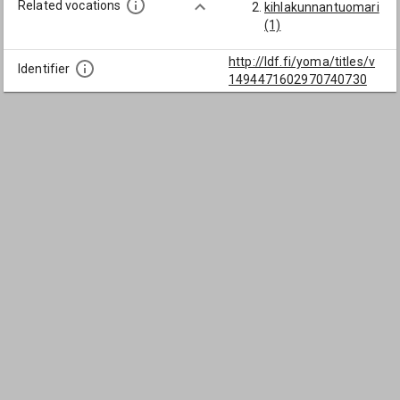
Related vocations
kihlakunnantuomari
(1)
http://ldf.fi/yoma/titles/v
Identifier
1494471602970740730