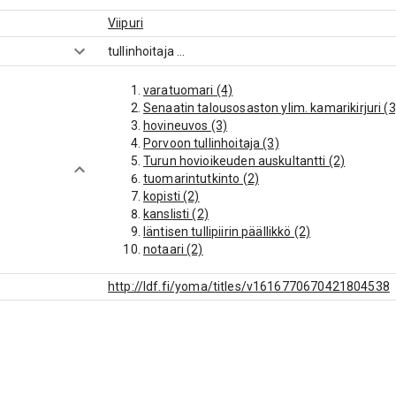
Viipuri
tullinhoitaja
...
varatuomari (4)
Senaatin talousosaston ylim. kamarikirjuri (3
hovineuvos (3)
Porvoon tullinhoitaja (3)
Turun hovioikeuden auskultantti (2)
tuomarintutkinto (2)
kopisti (2)
kanslisti (2)
läntisen tullipiirin päällikkö (2)
notaari (2)
luotsimajuri (2)
kamarineuvos (2)
http://ldf.fi/yoma/titles/v1616770670421804538