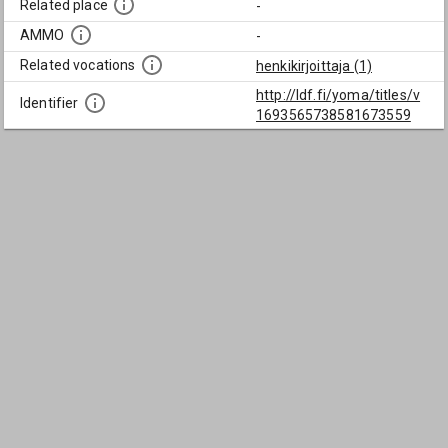
Related place
-
AMMO
-
Related vocations
henkikirjoittaja (1)
http://ldf.fi/yoma/titles/v
Identifier
1693565738581673559