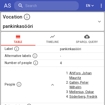
AS
EN
Vocation
pankinkasööri
TABLE
TIMELINE
SPARQL QUERY
Label
pankinkasööri
Alternative labels
-
Number of people
4
Ahlfors, Johan
Mauritz
Gallén, Peter
People
Wilhelm
Mellenius, Oskar
Söderberg, Fredrik