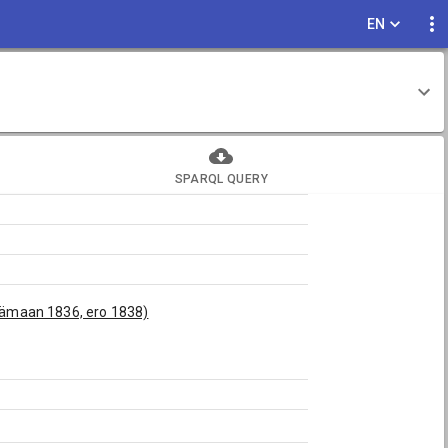
EN
SPARQL QUERY
yhämaan 1836, ero 1838)