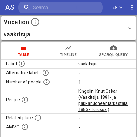
AS
EN
Vocation
vaakitsija
TABLE
TIMELINE
SPARQL QUERY
Label
vaakitsija
Alternative labels
-
Number of people
1
Kingelin, Knut Oskar
(Vaakitsija 1881- ja
People
pakkahuoneentarkastaja
1885- Turussa.)
Related place
-
AMMO
-