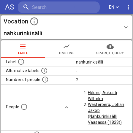
AS
EN
Vocation
nahkurinkisälli
TABLE
TIMELINE
SPARQL QUERY
Label
nahkurinkisälli
Alternative labels
-
Number of people
2
Eklund, Aukusti
Wilhelm
Westerberg, Johan
People
Jakob
(Nahkurinkisälli
Vaasassa (1828))