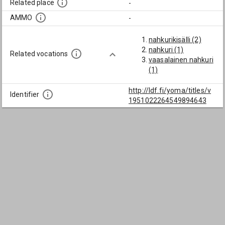
Related place
-
AMMO
-
nahkurikisälli (2)
nahkuri (1)
Related vocations
vaasalainen nahkuri
(1)
http://ldf.fi/yoma/titles/v
Identifier
1951022264549894643