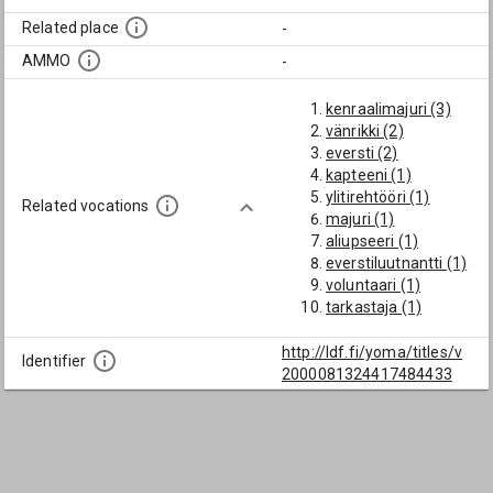
Related place
-
AMMO
-
kenraalimajuri (3)
vänrikki (2)
eversti (2)
kapteeni (1)
ylitirehtööri (1)
Related vocations
majuri (1)
aliupseeri (1)
everstiluutnantti (1)
voluntaari (1)
tarkastaja (1)
pienempi
kameraalitutkinto
http://ldf.fi/yoma/titles/v
Identifier
(1)
2000081324417484433
aliluutnantti (1)