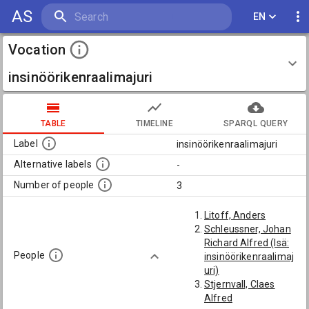
AS
EN
Vocation
insinöörikenraalimajuri
TABLE
TIMELINE
SPARQL QUERY
Label
insinöörikenraalimajuri
Alternative labels
-
Number of people
3
Litoff, Anders
Schleussner, Johan
Richard Alfred (Isä:
People
insinöörikenraalimaj
uri)
Stjernvall, Claes
Alfred