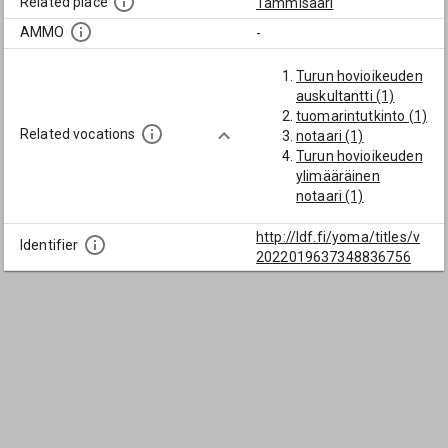
Related place
Tammisaari
AMMO
-
Turun hovioikeuden
auskultantti (1)
tuomarintutkinto (1)
Related vocations
notaari (1)
Turun hovioikeuden
ylimääräinen
notaari (1)
http://ldf.fi/yoma/titles/v
Identifier
2022019637348836756