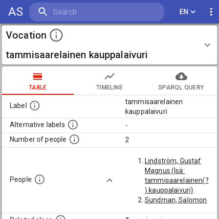
AS
EN
Vocation
tammisaarelainen kauppalaivuri
TABLE
TIMELINE
SPARQL QUERY
tammisaarelainen
Label
kauppalaivuri
Alternative labels
-
Number of people
2
Lindström, Gustaf
Magnus (Isä:
People
tammisaarelainen(?
) kauppalaivuri)
Sundman, Salomon