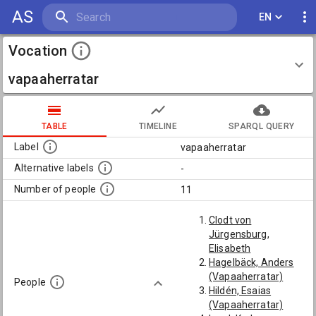
AS
EN
Vocation
vapaaherratar
TABLE
TIMELINE
SPARQL QUERY
Label
vapaaherratar
Alternative labels
-
Number of people
11
Clodt von
Jürgensburg,
Elisabeth
Hagelbäck, Anders
(Vapaaherratar)
People
Hildén, Esaias
(Vapaaherratar)