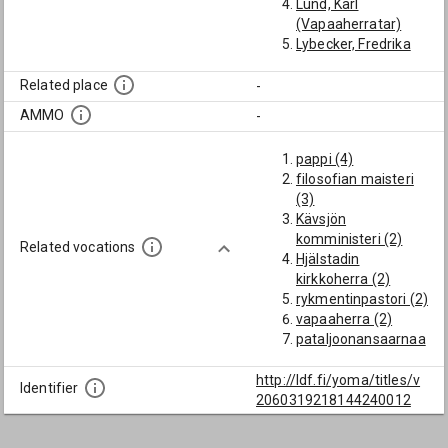
Lund, Karl
(Vapaaherratar)
Lybecker, Fredrika
Sofia Karolina
Palander, Lars
Related place
-
(Vapaaherratar)
AMMO
-
Stjernvall, Anna
Lovisa
pappi (4)
Weriin, Bo
filosofian maisteri
(Vapaaherratar
(3)
Wreden tilainhoitaja
Kävsjön
Uudellamaalla)
komministeri (2)
de la Chapelle,
Related vocations
Hjälstadin
Augusta Kristina
kirkkoherra (2)
von Bonsdorff,
rykmentinpastori (2)
Aurora Vilhelmina
vapaaherra (2)
von Mengden,
pataljoonansaarnaa
Vilhelmine Charlotta
ja (2)
kirjallisuussalongin
http://ldf.fi/yoma/titles/v
Identifier
emäntä (1)
2060319218144240012
Turun hovioikeuden
auskultantti (1)