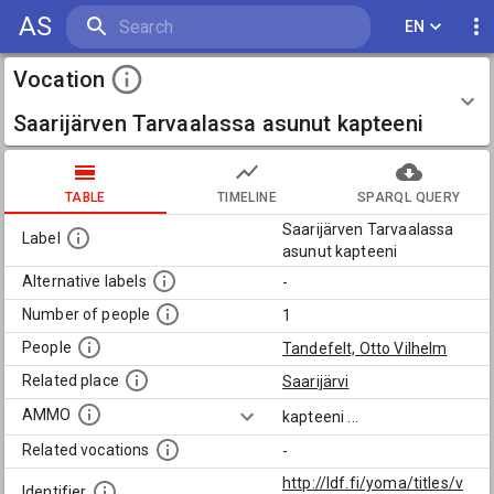
AS
EN
Vocation
Saarijärven Tarvaalassa asunut kapteeni
TABLE
TIMELINE
SPARQL QUERY
Saarijärven Tarvaalassa
Label
asunut kapteeni
Alternative labels
-
Number of people
1
People
Tandefelt, Otto Vilhelm
Related place
Saarijärvi
AMMO
kapteeni
...
Related vocations
-
http://ldf.fi/yoma/titles/v
Identifier